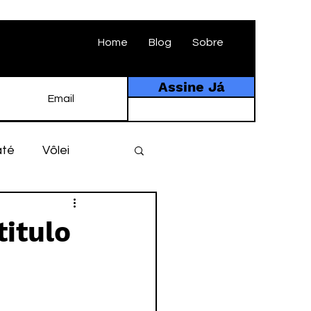
Home
Blog
Sobre
Assine Já
até
Vôlei
ebol
História
titulo
tebol amador