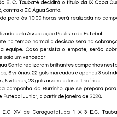
o E. C. Taubaté decidirá o título da IX Copa Ou
12, contra o EC Água Santa.
da para às 10:00 horas será realizada no campo D
.
lizada pela Associação Paulista de Futebol.
e no tempo normal a decisão será na cobrança d
da equipe. Caso persista o empate, serão cobra
e saia um vencedor.
Água Santa realizaram brilhantes campanhas nest
gos, 6 vitórias. 22 gols marcados e apenas 3 sofrid
 6 vitórias, 23 gols assinalados e 1 sofrido.
 da campanha do Burrinho que se prepara para 
Futebol Junior, a partir de janeiro de 2020.
– E.C. XV de Caraguatatuba 1 X 3 E.C. Taub