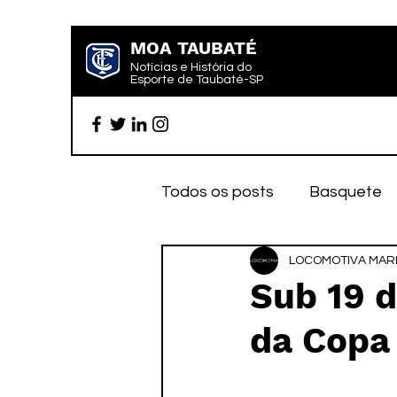
MOA TAUBATÉ
Notícias e História do
Esporte de Taubaté-SP
Todos os posts
Basquete
Futebol profissional
LOCOMOTIVA MARK
Es
Sub 19 d
da Copa 
Categoria de base
Par