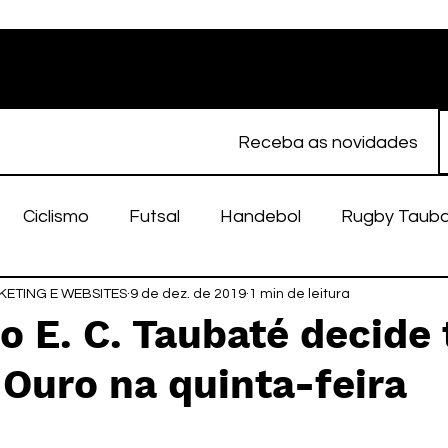
Receba as novidades
Ciclismo
Futsal
Handebol
Rugby Taub
ETING E WEBSITES
porte Feminino
9 de dez. de 2019
Atletismo
1 min de leitura
EC Taubaté
fut
o E. C. Taubaté decide 
Ouro na quinta-feira
alímpico
Taubaté Fut7
Rugby
Fut7
fu