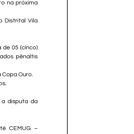
ro na próxima 
istrital Vila 
e 05 (cinco) 
dos pênaltis 
a Copa Ouro. 
os.
a disputa da 
até CEMUG – 