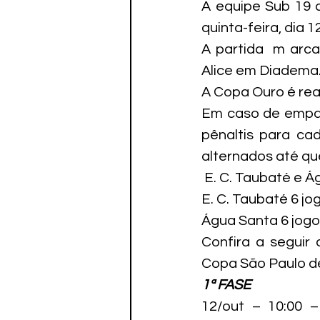
A equipe Sub 19 d
quinta-feira, dia 
A partida  m arca
Alice em Diadema
A Copa Ouro é rea
Em caso de empat
pênaltis para ca
alternados até qu
 E. C. Taubaté e 
E. C. Taubaté 6 jo
Água Santa 6 jogos,
Confira a seguir
Copa São Paulo de 
1ª FASE
12/out – 10:00 