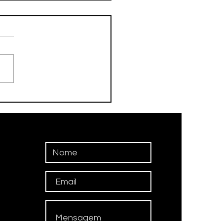
ceu nesta tarde o ex-
eta Adamato