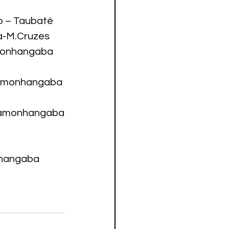
ão – Taubaté
ra-M.Cruzes
amonhangaba
ndamonhangaba
damonhangaba 
onhangaba