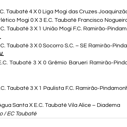
E.C. Taubaté 4 X 0 Liga Mogi das Cruzes Joaquinz
Atlético Mogi 0 X 3 E.C. Taubaté Francisco Noguei
E.C. Taubaté 3 X 1 União Mogi F.C. Ramirão-Pind
L
E.C. Taubaté 3 X 0 Socorro S.C. – SE Ramirão-Pi
AL
 E.C. Taubaté 3 X 0 Grêmio Barueri Ramirão-Pin
E.C. Taubaté 3 X 1 Paulista F.C. Ramirão-Pindam
Água Santa X E.C. Taubaté Vila Alice – Diadema
o / EC Taubaté