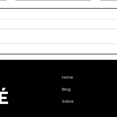
Meio século de bola: A
Fale
tradicional resenha dos
atl
amigos que agita o Areão
em Taubaté
Home
É
Blog
Sobre