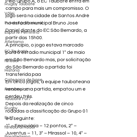
Pelo Grupo A, o EC Taubaté entra em 
Rugby Taubaté
campo para mais um compromisso. O 
Vôlei
jogo será na cidade de Santos André 
no estádio municipal Bruno José 
Futebol profissional
Daniel diante do EC São Bernardo, a 
Esporte Feminino
partir das 15h00.
Atletismo
A princípio, o jogo estava marcado 
EC Taubaté
para o estádio municipal 1º de maio 
em São Bernardo mas, por solicitação 
futebol
do São Bernardo a partida foi 
História
transferida paa
Categoria de base
Em cinco jogos, a equipe taubateana 
venceu uma partida, empatou um e 
Paralímpico
perdeu três.
Taubaté Fut7
Depois da realização de cinco 
Rugby
rodadas a classificação do Grupo 01 
Fut7
é a seguinte:
1º – Ferroviária – 12 pontos, 2º – 
futebol amador
Juventus – 11, 3º – Mirassol – 10, 4º – 
Paratletismo