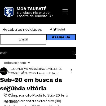
MOA TAUBATÉ
Notícias e História do
Esporte de Taubaté-SP
Receba as novidades
Assine Já
Post
Todos os posts
LOCOMOTIVA MARKETING E WEBSITES
Todos os posts
30 de mai. de 2025
1 min de leitura
Sub-20 em busca da
Basquete
segunda vitória
Ciclismo
Futsal
O Campeonato Paulista Sub-20 terá 
sequência nesta sexta-feira (30).
Handebol