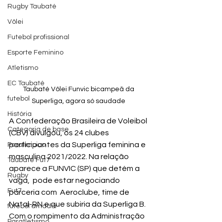
Rugby Taubaté
Vôlei
Futebol profissional
Esporte Feminino
Atletismo
EC Taubaté
Taubaté Vôlei Funvic bicampeã da 
futebol
Superliga, agora só saudade 
História
A Confederação Brasileira de Voleibol 
Categoria de base
(CBV) divulgou, os 24 clubes 
participantes da Superliga feminina e 
Paralímpico
masculina 2021/2022. Na relação 
Taubaté Fut7
aparece a FUNVIC (SP) que detém a 
Rugby
vaga,  pode estar negociando 
Fut7
parceria com  Aeroclube, time de 
Natal-RN e que subiria da Superliga B.
futebol amador
Com o rompimento da Administração 
Paratletismo