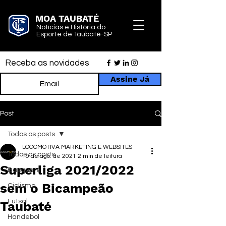
MOA TAUBATÉ
Notícias e História do
Esporte de Taubaté-SP
Receba as novidades
Assine Já
Post
Todos os posts
LOCOMOTIVA MARKETING E WEBSITES
Todos os posts
10 de ago. de 2021
2 min de leitura
Superliga 2021/2022
Basquete
sem o Bicampeão
Ciclismo
Futsal
Taubaté
Handebol