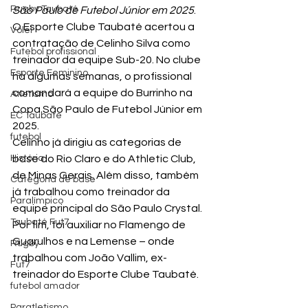
Rugby Taubaté
São Paulo de Futebol Júnior em 2025
.
O Esporte Clube Taubaté acertou a 
Vôlei
contratação de Celinho Silva como 
Futebol profissional
treinador da equipe Sub-20. No clube 
Esporte Feminino
há algumas semanas, o profissional 
comandará a equipe do Burrinho na 
Atletismo
Copa São Paulo de Futebol Júnior em 
EC Taubaté
2025.
futebol
Celinho já dirigiu as categorias de 
História
base do Rio Claro e do Athletic Club, 
de Minas Gerais. Além disso, também 
Categoria de base
já trabalhou como treinador da 
Paralímpico
equipe principal do São Paulo Crystal. 
Taubaté Fut7
Por fim, foi auxiliar no Flamengo de 
Guarulhos e na Lemense – onde 
Rugby
trabalhou com João Vallim, ex-
Fut7
treinador do Esporte Clube Taubaté.
futebol amador
Paratletismo