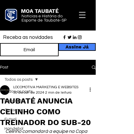
MOA TAUBATÉ
Notícias e História do
Esporte de Taubaté-SP
Receba as novidades
Assine Já
Post
Todos os posts
LOCOMOTIVA MARKETING E WEBSITES
Todos os posts
30 de out. de 2024
2 min de leitura
TAUBATÉ ANUNCIA
Basquete
CELINHO COMO
Ciclismo
Futsal
TREINADOR DO SUB-20
Handebol
Celinho comandará a equipe na Copa 