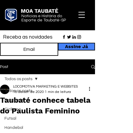
MOA TAUBATÉ
Notícias e História do
Esporte de Taubaté-SP
Receba as novidades
Assine Já
Post
Todos os posts
LOCOMOTIVA MARKETING E WEBSITES
Todos os posts
18 de set. de 2020
1 min de leitura
Taubaté conhece tabela
Basquete
do Paulista Feminino
Ciclismo
Futsal
Handebol