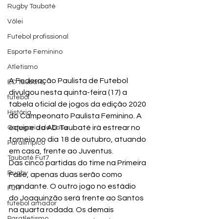
Rugby Taubaté
Vôlei
Futebol profissional
Esporte Feminino
Atletismo
A Federação Paulista de Futebol 
EC Taubaté
divulgou nesta quinta-feira (17) a 
futebol
tabela oficial de jogos da edição 2020 
História
do Campeonato Paulista Feminino. A 
equipe da AD Taubaté irá estrear no 
Categoria de base
torneio no dia 18 de outubro, atuando 
Paralímpico
em casa, frente ao Juventus.
Taubaté Fut7
Das cinco partidas do time na Primeira 
Rugby
Fase, apenas duas serão como 
mandante. O outro jogo no estádio 
Fut7
do Joaquinzão será frente ao Santos 
futebol amador
na quarta rodada. Os demais 
Paratletismo