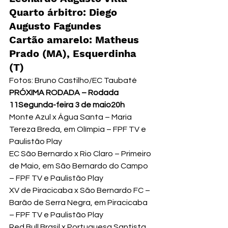
Quarto árbitro: Diego 
Augusto Fagundes
Cartão amarelo: Matheus 
Prado (MA), Esquerdinha 
(T)
Fotos: Bruno Castilho/EC Taubaté
PRÓXIMA RODADA – 
Rodada 
11
Segunda-feira 3 de maio
20h
Monte Azul x Água Santa – Maria 
Tereza Breda, em Olímpia – FPF TV e 
Paulistão Play

EC São Bernardo x Rio Claro – Primeiro 
de Maio, em São Bernardo do Campo 
– FPF TV e Paulistão Play

XV de Piracicaba x São Bernardo FC – 
Barão de Serra Negra, em Piracicaba 
– FPF TV e Paulistão Play

Red Bull Brasil x Portuguesa Santista 