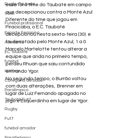
Rugby Taubaté
esse foi o time do Taubaté em campo 
que decepcionou contra o Monte Azul
Vôlei
Diferente do time que jogou em 
Futebol profissional
Piracicaba, o E.C. Taubaté 
Esporte Feminino
decepcionou nesta sexta-feira (30)  e 
foi derrotado pelo Monte Azul, 1 a 0.
Atletismo
Marcelo Martelotte tentou alterar a 
EC Taubaté
equipe que anda no primeiro tempo, 
futebol
perdeu Rhuan que saiu contundido 
História
entrando Ygor.

No segundo tempo, o Burrão voltou 
Categoria de base
com duas alterações,  Brenner em 
Paralímpico
lugar de Luiz Fernando apagado no 
Taubaté Fut7
jogo e Esquerdinha em lugar de Ygor.
Rugby
Fut7
futebol amador
Paratletismo