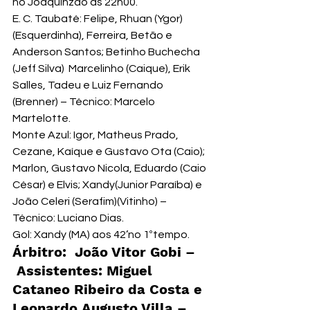
no Joaquinzão às 22h00.
E. C. Taubaté: Felipe, Rhuan (Ygor) 
(Esquerdinha), Ferreira, Betão e 
Anderson Santos; Betinho Buchecha 
(Jeff Silva)  Marcelinho (Caique), Erik 
Salles, Tadeu e Luiz Fernando 
(Brenner) – Técnico: Marcelo 
Martelotte.
Monte Azul: Igor, Matheus Prado, 
Cezane, Kaíque e Gustavo Ota (Caio); 
Marlon, Gustavo Nicola, Eduardo (Caio 
César) e Elvis; Xandy(Junior Paraíba) e 
João Celeri (Serafim)(Vitinho) – 
Técnico: Luciano Dias.
Gol: Xandy (MA) aos 42’no 1ºtempo.
Árbitro:  João Vitor Gobi – 
 Assistentes: Miguel 
Cataneo Ribeiro da Costa e 
Leonardo Augusto Villa – 