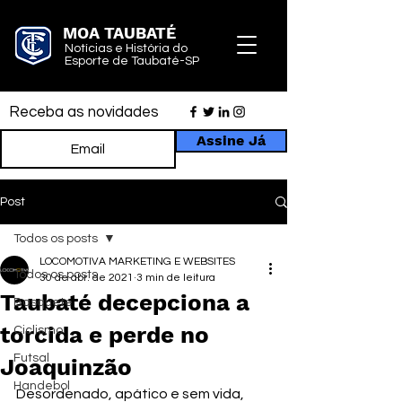
MOA TAUBATÉ
Notícias e História do
Esporte de Taubaté-SP
Receba as novidades
Assine Já
Post
Todos os posts
LOCOMOTIVA MARKETING E WEBSITES
Todos os posts
30 de abr. de 2021
3 min de leitura
Taubaté decepciona a
Basquete
torcida e perde no
Ciclismo
Futsal
Joaquinzão
Handebol
Desordenado, apático e sem vida, 