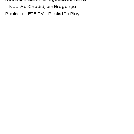
– Nabi Abi Chedid, em Bragança 
Paulista – FPF TV e Paulistão Play

22h
Oeste x Atibaia – Arena Barueri, em 
E. C. Taubaté
 x Osasco Audax – 
Joaquim de Morais Filho, em Taubaté 
– FPF TV e Paulistão Play

Velo Clube x Juventus – Benito 
Agnelo Castellano , em Rio Claro – 
FPF TV e Paulistão Play

Portuguesa x Sertãozinho – Canindé, 
em São Paulo – FPF TV e Paulistão 