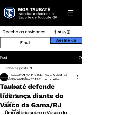
MOA TAUBATÉ
Notícias e História do
Esporte de Taubaté-SP
Receba as novidades
Assine Já
Post
Todos os posts
LOCOMOTIVA MARKETING E WEBSITES
Todos os posts
23 de abr. de 2019
2 min de leitura
Taubaté defende
Basquete
liderança diante do
Ciclismo
Futsal
Vasco da Gama/RJ
Handebol
Uma vitória sobre o Vasco da 