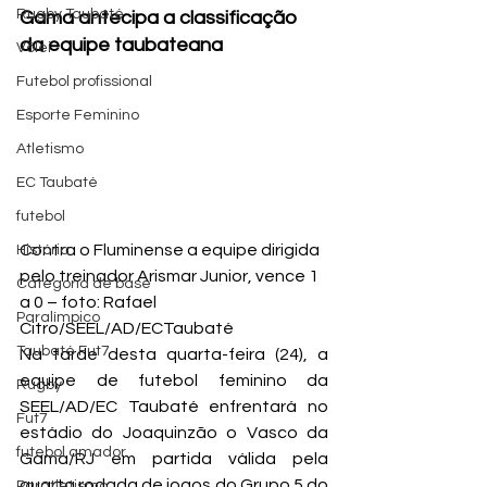
Rugby Taubaté
Gama antecipa a classificação 
da equipe taubateana
Vôlei
Futebol profissional
Esporte Feminino
Atletismo
EC Taubaté
futebol
Contra o Fluminense a equipe dirigida 
História
pelo treinador Arismar Junior, vence 1 
Categoria de base
a 0 – foto: Rafael 
Paralímpico
Citro/SEEL/AD/ECTaubaté
Taubaté Fut7
Na tarde desta quarta-feira (24), a 
equipe de futebol feminino da 
Rugby
SEEL/AD/EC Taubaté enfrentará no 
Fut7
estádio do Joaquinzão o Vasco da 
futebol amador
Gama/RJ em partida válida pela 
quarta rodada de jogos do Grupo 5 do 
Paratletismo