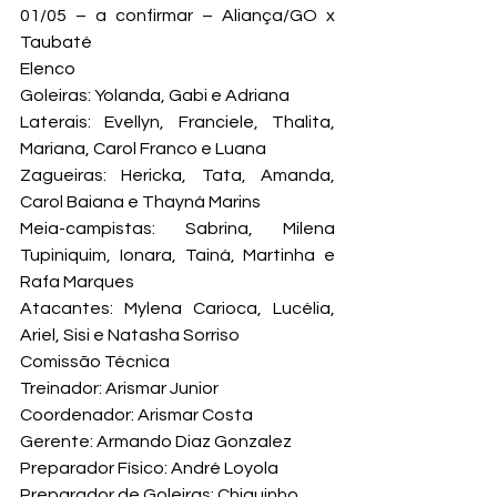
01/05 – a confirmar – Aliança/GO x 
Taubaté
Elenco
Goleiras: Yolanda, Gabi e Adriana

Laterais: Evellyn, Franciele, Thalita, 
Mariana, Carol Franco e Luana

Zagueiras: Hericka, Tata, Amanda, 
Carol Baiana e Thayná Marins

Meia-campistas: Sabrina, Milena 
Tupiniquim, Ionara, Tainá, Martinha e 
Rafa Marques

Atacantes: Mylena Carioca, Lucélia, 
Ariel, Sisi e Natasha Sorriso
Comissão Técnica
Treinador: Arismar Junior

Coordenador: Arismar Costa

Gerente: Armando Diaz Gonzalez

Preparador Físico: André Loyola

Preparador de Goleiras: Chiquinho
