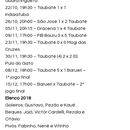
Guaratinguetá

22/10, 19h30 – Taubaté 1 x 1 
Indaiatuba

26/10, 20h00 – São José 1 x 2 Taubaté

05/11, 20h15 – Dracena 1 x 4 Taubaté

09/11, 17h00 – FIB Bauru 0 x 5 Taubaté

23/11, 19h30 – Taubaté 0 x 0 Mogi das 
Cruzes

30/11, 19h30 – Taubaté (4) 2 x 2 (0) 
Pulo do Gato

08/12, 18h00 – Taubaté 5 x 1 Barueri – 
1° jogo final

15/12, 17h00 – Barueri x Taubaté – 2° 
jogo final
Elenco 2018
Goleiros: Gustavo, Pezão e Kauê

Beques: Jojô, Victor Cardelli, Rezala e 
Otávio

Pivôs: Fabinho, Nenê e Vitinho
