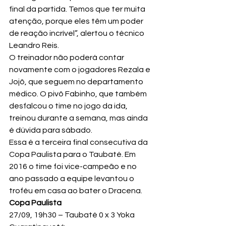
final da partida. Temos que ter muita 
atenção, porque eles têm um poder 
de reação incrível”, alertou o técnico 
Leandro Reis.
O treinador não poderá contar 
novamente com o jogadores Rezala e 
Jojô, que seguem no departamento 
médico. O pivô Fabinho, que também 
desfalcou o time no jogo da ida, 
treinou durante a semana, mas ainda 
é dúvida para sábado.
Essa é a terceira final consecutiva da 
Copa Paulista para o Taubaté. Em 
2016 o time foi vice-campeão e no 
ano passado a equipe levantou o 
troféu em casa ao bater o Dracena.
Copa Paulista
27/09, 19h30 – Taubaté 0 x 3 Yoka 