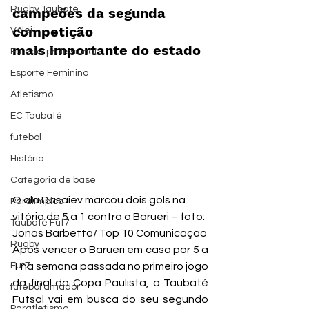
Rugby Taubaté
campeões da segunda 
competição 
Vôlei
mais importante do estado
Futebol profissional
Esporte Feminino
Atletismo
EC Taubaté
futebol
História
Categoria de base
O ala Dasaiev marcou dois gols na 
Paralímpico
vitória de 5 a 1 contra o Barueri – foto: 
Taubaté Fut7
Jonas Barbetta/ Top 10 Comunicação
Rugby
Após vencer o Barueri em casa por 5 a 
Fut7
1 na semana passada no primeiro jogo 
da final da Copa Paulista, o Taubaté 
futebol amador
Futsal vai em busca do seu segundo 
Paratletismo