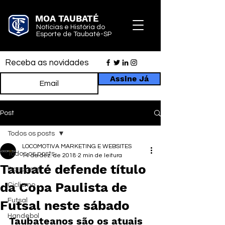
MOA TAUBATÉ
Notícias e História do
Esporte de Taubaté-SP
Receba as novidades
Assine Já
Post
Todos os posts
LOCOMOTIVA MARKETING E WEBSITES
Todos os posts
14 de dez. de 2018
2 min de leitura
Taubaté defende título
Basquete
da Copa Paulista de
Ciclismo
Futsal
Futsal neste sábado
Handebol
Taubateanos são os atuais 