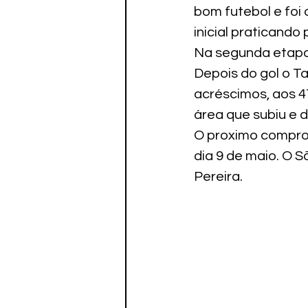
Paratletismo
bom futebol e foi 
inicial praticand
Na segunda etapa 
Depois do gol o T
acréscimos, aos 4
área que subiu e 
O proximo compro
dia 9 de maio. O 
Pereira.