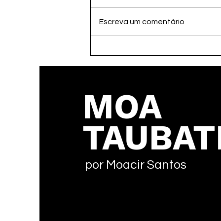
Escreva um comentário
Faleceu nesta tarde o ex-
atleta Adamato
MOA
TAUBAT
por Moacir Santos