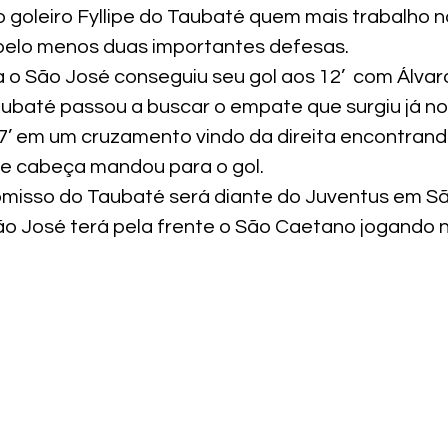
o goleiro Fyllipe do Taubaté quem mais trabalho n
o pelo menos duas importantes defesas.
o São José conseguiu seu gol aos 12’  com Álvaro
aubaté passou a buscar o empate que surgiu já no
7’ em um cruzamento vindo da direita encontrand
de cabeça mandou para o gol.
misso do Taubaté será diante do Juventus em Sã
São José terá pela frente o São Caetano jogando n