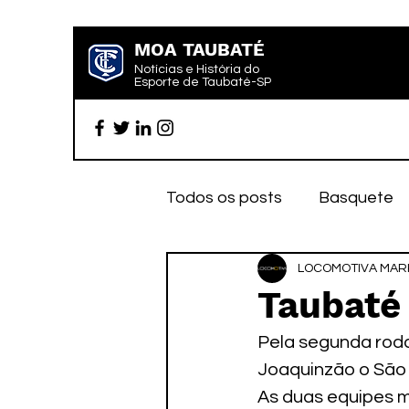
MOA TAUBATÉ
Notícias e História do
Esporte de Taubaté-SP
Todos os posts
Basquete
Futebol profissional
LOCOMOTIVA MARK
Es
Taubaté
Pela segunda rod
Categoria de base
Par
Joaquinzão o São 
As duas equipes 