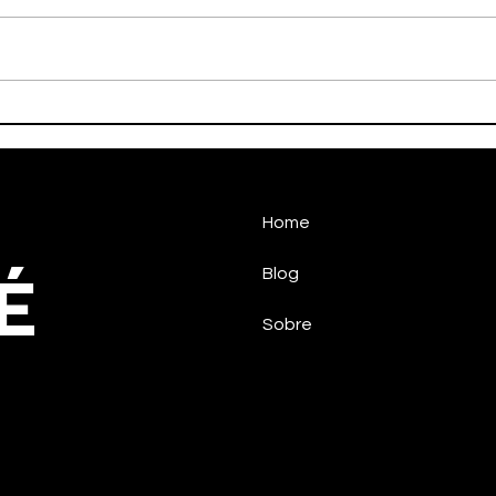
HALTEROFILISMO
HAN
PARALÍMPICO DE
CON
TAUBATÉCONQUISTA
NO 
MEDALHA NO CIRCUITO
NACIONAL
Home
É
Blog
Sobre