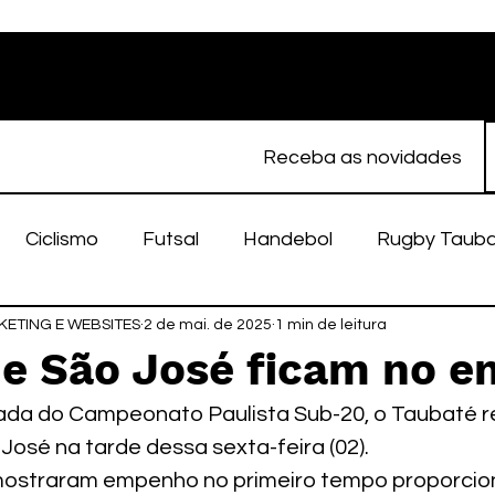
Receba as novidades
Ciclismo
Futsal
Handebol
Rugby Taub
ETING E WEBSITES
porte Feminino
2 de mai. de 2025
Atletismo
1 min de leitura
EC Taubaté
fut
 e São José ficam no 
ada do Campeonato Paulista Sub-20, o Taubaté r
alímpico
Taubaté Fut7
Rugby
Fut7
fu
José na tarde dessa sexta-feira (02).
mostraram empenho no primeiro tempo proporcio