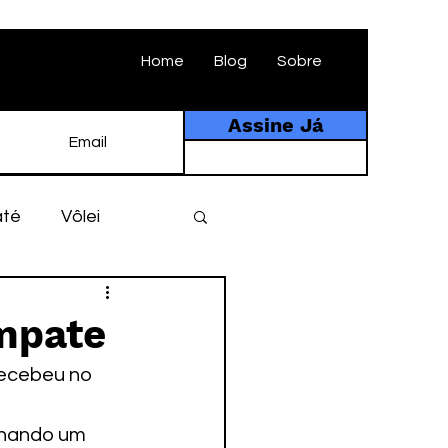
Home
Blog
Sobre
Assine Já
até
Vôlei
ebol
História
empate
ecebeu no 
tebol amador
nando um 