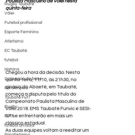
Paulista Masculino de Vôlei nesta 
Rugby Taubaté
quinta-feira
Vôlei
Futebol profissional
Esporte Feminino
Atletismo
EC Taubaté
futebol
História
Chegou a hora da decisão. Nesta 
Categoria de base
quinta-feira, 11/10, às 21h30, no 
ginásio do Abaeté, em Taubaté, 
Paralímpico
começa a disputa pelo título do 
Taubaté Fut7
Campeonato Paulista Masculino de 
Rugby
Vôlei 2018. EMS Taubaté Funvic e SESI-
SP se enfrentarão em mais um 
Fut7
clássico estadual.
futebol amador
As duas equipes voltam a reeditar um 
Paratletismo