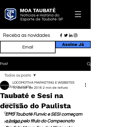
MOA TAUBATÉ
Notícias e História do
Esporte de Taubaté-SP
Receba as novidades
Assine Já
Post
Todos os posts
LOCOMOTIVA MARKETING E WEBSITES
Todos os posts
10 de out. de 2018
2 min de leitura
Taubaté e Sesi na
Basquete
decisão do Paulista
Ciclismo
Futsal
EMS Taubaté Funvic e SESI começam 
a briga pelo título do Campeonato 
Handebol