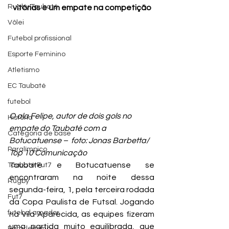
Rugby Taubaté
vitórias e um empate na competição
Vôlei
Futebol profissional
Esporte Feminino
Atletismo
EC Taubaté
futebol
O ala Felipe, autor de dois gols no 
História
empate do Taubaté com a 
Categoria de base
Botucatuense –  foto: Jonas Barbetta/ 
Paralímpico
Top 10 Comunicação
Taubaté e Botucatuense se 
Taubaté Fut7
encontraram na noite dessa 
Rugby
segunda-feira, 1, pela terceira rodada 
Fut7
da Copa Paulista de Futsal. Jogando 
futebol amador
na Vila Aparecida, as equipes fizeram 
uma partida muito equilibrada, que 
Paratletismo