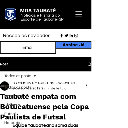
MOA TAUBATÉ
Notícias e História do
Esporte de Taubaté-SP
Receba as novidades
Assine Já
Post
Todos os posts
LOCOMOTIVA MARKETING E WEBSITES
Todos os posts
2 de abr. de 2019
2 min de leitura
Taubaté empata com
Basquete
Botucatuense pela Copa
Ciclismo
Futsal
Paulista de Futsal
Handebol
Equipe taubateana soma duas 