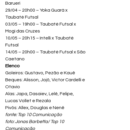
Barueri

29/04 – 20h00 – Yoka Guará x 
Taubaté Futsal

03/05 – 19h00 – Taubaté Futsal x 
Mogi das Cruzes

10/05 – 20h15 – Intelli x Taubaté 
Futsal

14/05 – 20h00 – Taubaté Futsal x São 
Caetano
Elenco
Goleiros: Gustavo, Pezão e Kauê

Beques: Alisson, Jojô, Victor Cardelli e 
Otavio

Alas: Japa, Dasaiev, Lelê, Felipe, 
Lucas Vollet e Rezala

Pivôs: Allex, Douglas e Nenê
fonte: Top 10 Comunicação 
foto: Jonas Barbetta/ Top 10 
Comunicação