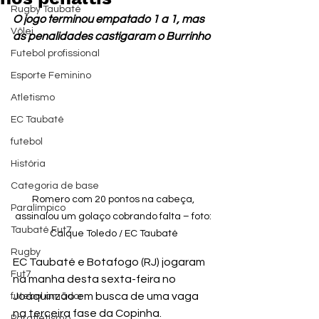
Rugby Taubaté
O jogo terminou empatado 1 a 1, mas 
Vôlei
as penalidades castigaram o Burrinho
Futebol profissional
Esporte Feminino
Atletismo
EC Taubaté
futebol
História
Categoria de base
Romero com 20 pontos na cabeça, 
Paralímpico
assinalou um golaço cobrando falta – foto: 
Taubaté Fut7
Caique Toledo / EC Taubaté
Rugby
EC Taubaté e Botafogo (RJ) jogaram 
Fut7
na manha desta sexta-feira no 
Joaquinzão em busca de uma vaga 
futebol amador
na terceira fase da Copinha.
Paratletismo