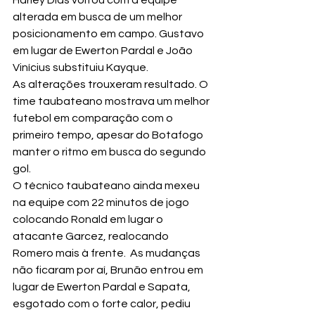
Harley Dias voltou com a equipe 
alterada em busca de um melhor 
posicionamento em campo. Gustavo 
em lugar de Ewerton Pardal e João 
Vinícius substituiu Kayque.
As alterações trouxeram resultado. O 
time taubateano mostrava um melhor 
futebol em comparação com o  
primeiro tempo, apesar do Botafogo 
manter o ritmo em busca do segundo 
gol.
O técnico taubateano ainda mexeu 
na equipe com 22 minutos de jogo 
colocando Ronald em lugar o 
atacante Garcez, realocando 
Romero mais à frente.  As mudanças 
não ficaram por aí, Brunão entrou em 
lugar de Ewerton Pardal e Sapata, 
esgotado com o forte calor, pediu 