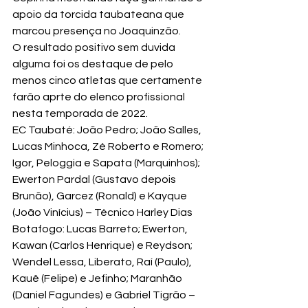
apoio da torcida taubateana que 
marcou presença no Joaquinzão.
O resultado positivo sem duvida 
alguma foi os destaque de pelo 
menos cinco atletas que certamente 
farão aprte do elenco profissional 
nesta temporada de 2022.
EC Taubaté: João Pedro; João Salles, 
Lucas Minhoca, Zé Roberto e Romero; 
Igor, Peloggia e Sapata (Marquinhos); 
Ewerton Pardal (Gustavo depois 
Brunão), Garcez (Ronald) e Kayque 
(João Vinícius) – Técnico Harley Dias
Botafogo: Lucas Barreto; Ewerton, 
Kawan (Carlos Henrique) e Reydson; 
Wendel Lessa, Liberato, Raí (Paulo), 
Kauê (Felipe) e Jefinho; Maranhão 
(Daniel Fagundes) e Gabriel Tigrão – 