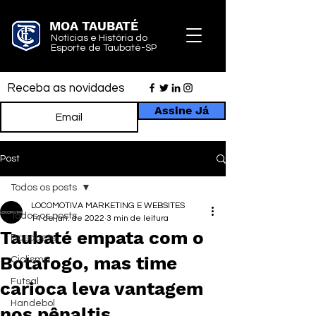
MOA TAUBATÉ
Notícias e História do
Esporte de Taubaté-SP
Receba as novidades
Assine Já
Post
Todos os posts
LOCOMOTIVA MARKETING E WEBSITES
Todos os posts
14 de jan. de 2022
3 min de leitura
Taubaté empata com o
Basquete
Botafogo, mas time
Ciclismo
Futsal
carioca leva vantagem
Handebol
nos pênaltis