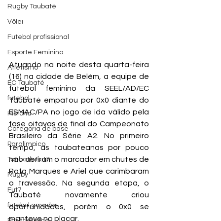
Rugby Taubaté
Vôlei
Futebol profissional
Esporte Feminino
Atuando na noite desta quarta-feira 
Atletismo
(16) na cidade de Belém, a equipe de 
EC Taubaté
futebol feminino da SEEL/AD/EC 
futebol
Taubaté empatou por 0x0 diante do 
ESMAC/PA no jogo de ida válido pela 
História
fase oitavas de final do Campeonato 
Categoria de base
Brasileiro da Série A2. No primeiro 
Paralímpico
tempo, as taubateanas por pouco 
não abriram o marcador em chutes de 
Taubaté Fut7
Rafa Marques e Ariel que carimbaram 
Rugby
o travessão. Na segunda etapa, o 
Fut7
Taubaté novamente criou 
futebol amador
oportunidades, porém o 0x0 se 
manteve no placar.
Paratletismo