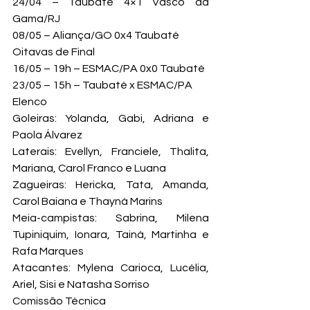
24/04 – Taubaté 4×1 Vasco da 
Gama/RJ

08/05 – Aliança/GO 0x4 Taubaté
Oitavas de Final
16/05 – 19h – ESMAC/PA 0x0 Taubaté

23/05 – 15h – Taubaté x ESMAC/PA
Elenco

Goleiras: Yolanda, Gabi, Adriana e 
Paola Álvarez

Laterais: Evellyn, Franciele, Thalita, 
Mariana, Carol Franco e Luana

Zagueiras: Hericka, Tata, Amanda, 
Carol Baiana e Thayná Marins

Meia-campistas: Sabrina, Milena 
Tupiniquim, Ionara, Tainá, Martinha e 
Rafa Marques

Atacantes: Mylena Carioca, Lucélia, 
Ariel, Sisi e Natasha Sorriso
Comissão Técnica
