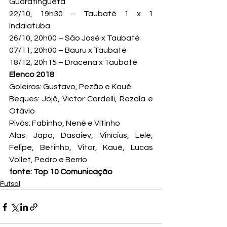
Guaratinguetá

22/10, 19h30 – Taubaté 1 x 1 
Indaiatuba

26/10, 20h00 – São José x Taubaté

07/11, 20h00 – Bauru x Taubaté

18/12, 20h15 – Dracena x Taubaté
Elenco 2018
Goleiros: Gustavo, Pezão e Kauê

Beques: Jojô, Victor Cardelli, Rezala e 
Otávio

Pivôs: Fabinho, Nenê e Vitinho

Alas: Japa, Dasaiev, Vinícius, Lelê, 
Felipe, Betinho, Vitor, Kauê, Lucas 
Vollet, Pedro e Berrío
fonte: Top 10 Comunicação
Futsal