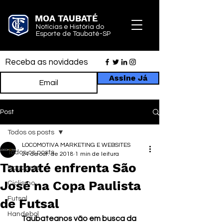
MOA TAUBATÉ
Notícias e História do
Esporte de Taubaté-SP
Receba as novidades
Assine Já
Post
Todos os posts
LOCOMOTIVA MARKETING E WEBSITES
Todos os posts
24 de out. de 2018
1 min de leitura
Taubaté enfrenta São
Basquete
José na Copa Paulista
Ciclismo
Futsal
de Futsal
Handebol
Taubateanos vão em busca da 