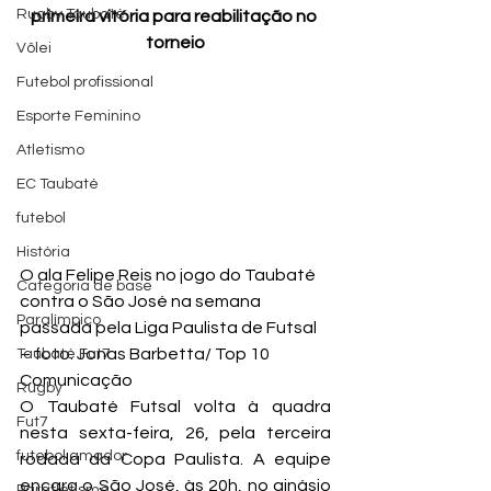
Rugby Taubaté
primeira vitória para reabilitação no 
torneio
Vôlei
Futebol profissional
Esporte Feminino
Atletismo
EC Taubaté
futebol
História
O ala Felipe Reis no jogo do Taubaté 
Categoria de base
contra o São José na semana 
Paralímpico
passada pela Liga Paulista de Futsal 
– foto: Jonas Barbetta/ Top 10 
Taubaté Fut7
Comunicação
Rugby
O Taubaté Futsal volta à quadra 
Fut7
nesta sexta-feira, 26, pela terceira 
futebol amador
rodada da Copa Paulista. A equipe 
encara o São José, às 20h, no ginásio 
Paratletismo