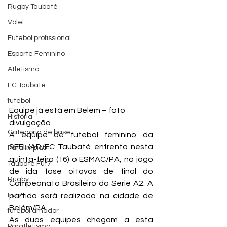
Rugby Taubaté
Vôlei
Futebol profissional
Esporte Feminino
Atletismo
EC Taubaté
futebol
Equipe já está em Belém – foto 
História
divulgação
Categoria de base
A equipe de futebol feminino da 
SEEL/AD/EC Taubaté enfrenta nesta 
Paralímpico
quinta-feira (16) o ESMAC/PA, no jogo 
Taubaté Fut7
de ida fase oitavas de final do 
Rugby
Campeonato Brasileiro da Série A2. A 
Fut7
partida será realizada na cidade de 
Belém/PA.
futebol amador
As duas equipes chegam a esta 
Paratletismo