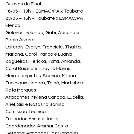
Oitavas de Final
16/05 – 19h – ESMAC/PA x Taubaté

23/05 – 15h – Taubaté x ESMAC/PA
Elenco
Goleiras: Yolanda, Gabi, Adriana e 
Paola Álvarez

Laterais: Evellyn, Franciele, Thalita, 
Mariana, Carol Franco e Luana

Zagueiras: Hericka, Tata, Amanda, 
Carol Baiana e Thayná Marins

Meia-campistas: Sabrina, Milena 
Tupiniquim, Ionara, Tainá, Martinha e 
Rafa Marques
Atacantes: Mylena Carioca, Lucélia, 
Ariel, Sisi e Natasha Sorriso
Comissão Técnica
Treinador: Arismar Junior

Coordenador: Arismar Costa

Gerente: Armando Diaz Gonzalez
