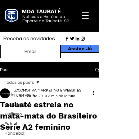
MOA TAUBATÉ
Notícias e História do
Esporte de Taubaté-SP
Receba as novidades
Assine Já
Post
Todos os posts
LOCOMOTIVA MARKETING E WEBSITES
Todos os posts
15 de mai. de 2019
2 min de leitura
Taubaté estreia no
Basquete
mata-mata do Brasileiro
Ciclismo
Futsal
Série A2 feminino
Handebol