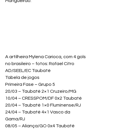
Mangueirão.
A artilheira Mylena Carioca, com 4 gols 
no brasileiro – fotos: Rafael Citro 
AD/SEEL/EC Taubaté
Tabela de jogos
Primeira Fase – Grupo 5
20/03 – Taubaté 2×1 Cruzeiro/MG

10/04 – CRESSPOM/DF 0x2 Taubaté

20/04 – Taubaté 1×0 Fluminense/RJ

24/04 – Taubaté 4×1 Vasco da 
Gama/RJ

08/05 – Aliança/GO 0x4 Taubaté