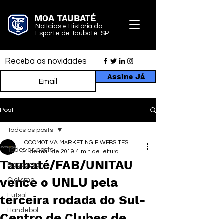
MOA TAUBATÉ
Notícias e História do
Esporte de Taubaté-SP
Receba as novidades
Assine Já
Post
Todos os posts
LOCOMOTIVA MARKETING E WEBSITES
Todos os posts
24 de mai. de 2019
4 min de leitura
Taubaté/FAB/UNITAU
Basquete
vence o UNLU pela
Ciclismo
Futsal
terceira rodada do Sul-
Handebol
Centro de Clubes de