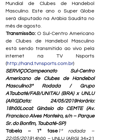
Mundial de Clubes de Handebol 
Masculino. Este ano o Super Globe 
será disputado na Arábia Saudita no 
mês de agosto.
Transmissão:
 O Sul-Centro Americano 
de Clubes de Handebol Masculino 
está sendo transmitido ao vivo pela 
internet na TV Nsports 
(
http://hand.tvnsports.com.br
)
SERVIÇOCampeonato Sul-Centro 
Americano de Clubes de Handebol 
Masculino3ª Rodada / Grupo 
ATaubaté/FAB/UNITAU (BRA) x UNLU 
(ARG)Data: 24/05/2019Horário: 
18h00Local: Ginásio do CEMTE (Av. 
Francisco Alves Monteiro, s/n – Parque 
Sr. do Bonfim, Taubaté-SP)
Tabela – 1ª fase
1ª rodada – 
22/05/2019
14h00 – UNLU (ARG) 34×21 