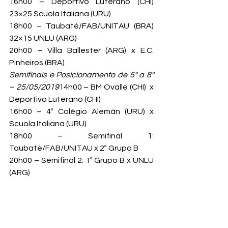
16h00 – Deportivo Luterano (CHI) 
23×25 Scuola Italiana (URU)
18h00 – Taubaté/FAB/UNITAU (BRA) 
32×15 UNLU (ARG)
20h00 – Villa Ballester (ARG) x E.C. 
Pinheiros (BRA)
Semifinais e Posicionamento de 5º a 8º 
– 25/05/2019
14h00 – BM Ovalle (CHI)  x 
Deportivo Luterano (CHI)
16h00 – 4º Colégio Alemán (URU) x 
Scuola Italiana (URU)
18h00 – Semifinal 1: 
Taubaté/FAB/UNITAU x 2º Grupo B
20h00 – Semifinal 2: 1º Grupo B x UNLU 
(ARG)
Finais – 26/05/2019
10h00 – Decisão 
7º/8º
12h00 – Decisão 5º/6º
14h00 – Decisão do 3º lugar