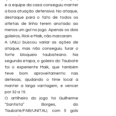
e a equipe da casa conseguiu manter 
a boa atuação defensiva. No ataque, 
destaque para o fato de todos os 
atletas de linha terem anotado ao 
menos um gol no jogo. Apenas os dois 
goleiros, Rick e Maik, não marcaram.
A UNLU buscou variar as ações de 
ataque, mas não conseguiu furar o 
forte bloqueio taubateano. Na 
segunda etapa, o goleiro do Taubaté 
foi o experiente Maik, que também 
teve bom aproveitamento nas 
defesas, ajudando o time local a 
manter a larga vantagem, e vencer 
por 32 a 15.
O artilheiro do jogo foi Guilherme 
“Santista” Borges, do 
Taubaté/FAB/UNITAU, com 5 gols 