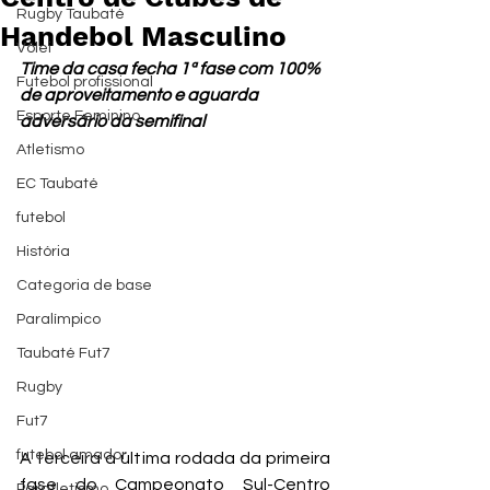
Rugby Taubaté
Handebol Masculino
Vôlei
Time da casa fecha 1ª fase com 100% 
Futebol profissional
de aproveitamento e aguarda 
Esporte Feminino
adversário da semifinal
Atletismo
EC Taubaté
futebol
História
Categoria de base
Paralímpico
Taubaté Fut7
Rugby
Fut7
futebol amador
A terceira a última rodada da primeira 
fase do Campeonato Sul-Centro 
Paratletismo