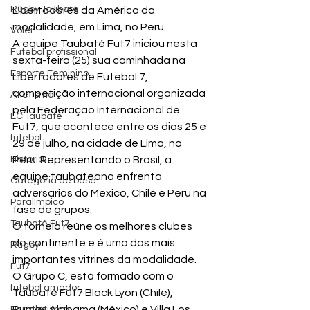
Rugby Taubaté
Libertadores da América da 
modalidade, em Lima, no Peru
Vôlei
A equipe Taubaté Fut7 iniciou nesta 
Futebol profissional
sexta-feira (25) sua caminhada na 
Esporte Feminino
Libertadores de Futebol 7, 
competição internacional organizada 
Atletismo
pela Federação Internacional de 
EC Taubaté
Fut7, que acontece entre os dias 25 e 
futebol
29 de julho, na cidade de Lima, no 
História
Peru. Representando o Brasil, a 
equipe taubateana enfrenta 
Categoria de base
adversários do México, Chile e Peru na 
Paralímpico
fase de grupos.
Taubaté Fut7
O torneio reúne os melhores clubes 
do continente e é uma das mais 
Rugby
importantes vitrines da modalidade. 
Fut7
O Grupo C, está formado com o 
futebol amador
Taubaté Fut7 Black Lyon (Chile), 
Pumas Alabama (México) e Villa Los 
Paratletismo