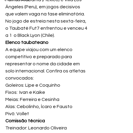
Ángeles (Peru), em jogos decisivos 
que valem vaga na fase eliminatória.
No jogo de estreia nesta sexta-feira, 
o Taubaté Fut7 enfrentou e venceu 4 
a 1  o Black Lyon (Chile).
Elenco taubateano
A equipe viajou com um elenco 
competitivo e preparado para 
representar o nome da cidade em 
solo internacional. Confira os atletas 
convocados:
Goleiros: Lipe e Coquinho
Fixos:  Ivan e Kaike
Meias: Ferreira e Cesinha
Alas: Cebolinho, Ícaro e Fausto
Pivô: Vollet
Comissão técnica
Treinador: Leonardo Oliveira