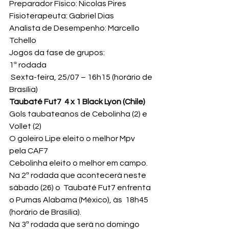
Preparador Físico: Nicolas Pires
Fisioterapeuta: Gabriel Dias
Analista de Desempenho: Marcello 
Tchello
Jogos da fase de grupos:
1ª rodada
 Sexta-feira, 25/07 – 16h15 (horário de 
Brasília)
Taubaté Fut7  4 x 1 Black Lyon (Chile)
Gols taubateanos de Cebolinha (2) e 
Vollet (2)
O goleiro Lipe eleito o melhor Mpv 
pela CAF7
Cebolinha eleito o melhor em campo.
Na 2ª rodada que acontecerá neste 
sábado (26) o  Taubaté Fut7 enfrenta 
o Pumas Alabama (México), às  18h45 
(horário de Brasília).
Na 3ª rodada que será no domingo 