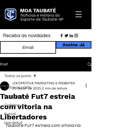
MOA TAUBATÉ
Notícias e História do
Esporte de Taubaté-SP
Receba as novidades
Assine Já
Post
Todos os posts
LOCOMOTIVA MARKETING E WEBSITES
Todos os posts
25 de jul. de 2025
2 min de leitura
Taubaté Fut7 estreia
Basquete
com vitoria na
Ciclismo
Futsal
Libertadores
Handebol
Taubaté Fut7 estreia com vitoria na 