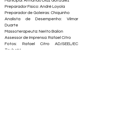
Municipal: Armando Diaz Gonzalez

Preparador Físico: André Loyola

Preparador de Goleiras: Chiquinho

Analista de Desempenho: Vilmar 
Duarte

Massoterapeuta: Nerito Bailon

Assessor de Imprensa: Rafael Citro
Fotos: Rafael Citro AD/SEEL/EC 
Taubaté
Ver tudo
Posts recentes