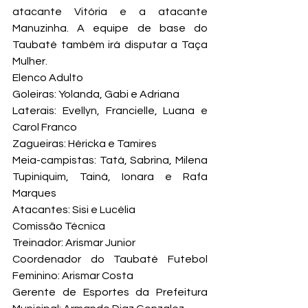
atacante Vitória e a atacante 
Manuzinha. A equipe de base do 
Taubaté também irá disputar a Taça 
Mulher.
Elenco Adulto

Goleiras: Yolanda, Gabi e Adriana

Laterais: Evellyn, Francielle, Luana e 
Carol Franco

Zagueiras: Héricka e Tamires

Meia-campistas: Tatá, Sabrina, Milena 
Tupiniquim, Tainá, Ionara e Rafa 
Marques

Atacantes: Sisi e Lucélia
Comissão Técnica

Treinador: Arismar Junior

Coordenador do Taubaté Futebol 
Feminino: Arismar Costa

Gerente de Esportes da Prefeitura 