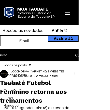
MOA TAUBATÉ
Notícias e História do
Esporte de Taubaté-SP
Receba as novidades
Assine Já
Post
Todos os posts
LOCOMOTIVA MARKETING E WEBSITES
Todos os posts
6 de ago. de 2019
2 min de leitura
Taubaté Futebol
Basquete
Feminino retorna aos
Ciclismo
Futsal
treinamentos
Handebol
Nesta segunda-feira (5) o elenco da 