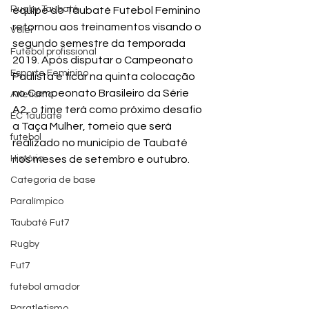
Rugby Taubaté
equipe do Taubaté Futebol Feminino 
retornou aos treinamentos visando o 
Vôlei
segundo semestre da temporada 
Futebol profissional
2019. Após disputar o Campeonato 
Esporte Feminino
Paulista e ficar na quinta colocação 
no Campeonato Brasileiro da Série 
Atletismo
A2, o time terá como próximo desafio 
EC Taubaté
a Taça Mulher, torneio que será 
futebol
realizado no município de Taubaté 
História
nos meses de setembro e outubro.
Categoria de base
Paralímpico
Taubaté Fut7
Rugby
Fut7
futebol amador
Paratletismo