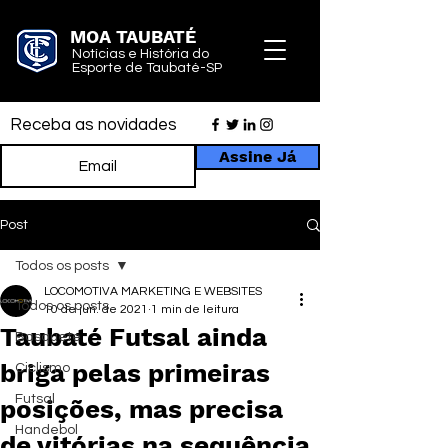
MOA TAUBATÉ
Notícias e História do
Esporte de Taubaté-SP
Receba as novidades
Assine Já
Post
Todos os posts
LOCOMOTIVA MARKETING E WEBSITES
Todos os posts
10 de jun. de 2021
1 min de leitura
Taubaté Futsal ainda
Basquete
briga pelas primeiras
Ciclismo
Futsal
posições, mas precisa
Handebol
de vitórias na sequência