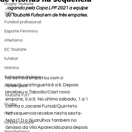
Rugby Taubaté
J
ogando pela Copa LPF 2021 a equipe 
Vôlei
do Taubaté Futsal em de três empates.
Futebol profissional
Esporte Feminino
Atletismo
EC Taubaté
futebol
História
Categoria de base
Na estreia empatou com o 
Yoka/Guaratinguetá 6 a 6. Depois 
Paralímpico
recebeu o Taboão/Cast novo 
Taubaté Fut7
empate, 0 a 0;  No último sábado, 1 a 1 
Rugby
contra o Jacareí Futsal/Quinteto
 Na sequencia recebe nesta sexta-
Fut7
feira (11) o Guarulhos também no 
futebol amador
Ginásio da Vila Aparecida para depois 
Paratletismo