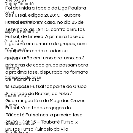
dia 25/09
Rugby Taubaté
Foi definida a tabela da Liga Paulista 
Vôlei
de Futsal, edição 2020; O Taubaté 
Futsal estreia em casa, no dia 25 de 
Futebol profissional
setembro, às 19h15, contra o Brutos 
Esporte Feminino
Futsal, de Limeira. A primeira fase da 
Atletismo
Liga será em formato de grupos, com 
EC Taubaté
equipes em cada e todos se 
enfrentarão em turno e returno; as 3 
futebol
primeiras de cada grupo passam para 
História
a próxima fase, disputada no formato 
Categoria de base
de “mata-mata”.
O Taubaté Futsal faz parte do Grupo 
Paralímpico
A, ao lado do Brutos, do Yoka / 
Taubaté Fut7
Guaratinguetá e do Mogi das Cruzes 
Rugby
Futsal. Veja todos os jogos do 
Fut7
Taubaté Futsal nesta primeira fase:
25/09 – 19h15 – Taubaté Futsal x 
futebol amador
Brutos Futsal (Ginásio da Vila 
Paratletismo