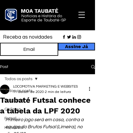
MOA TAUBATÉ
Notícias e História do
Esporte de Taubaté-SP
Receba as novidades
Assine Já
Post
Todos os posts
LOCOMOTIVA MARKETING E WEBSITES
Todos os posts
11 de set. de 2020
2 min de leitura
Taubaté Futsal conhece
Basquete
a tabela da LPF 2020
Ciclismo
Futsal
Primeiro jogo será em casa, contra a 
equipe do Brutos Futsal (Limeira), no 
Handebol