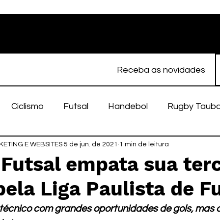
Receba as novidades
Ciclismo
Futsal
Handebol
Rugby Taub
ETING E WEBSITES
porte Feminino
5 de jun. de 2021
Atletismo
1 min de leitura
EC Taubaté
fut
Futsal empata sua terc
pela Liga Paulista de F
alímpico
Taubaté Fut7
Rugby
Fut7
fu
técnico com grandes oportunidades de gols, mas os