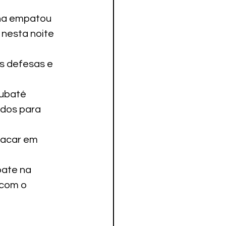
ana empatou 
nesta noite 
s defesas e 
aubaté 
dos para 
lacar em 
pate na 
 com o 