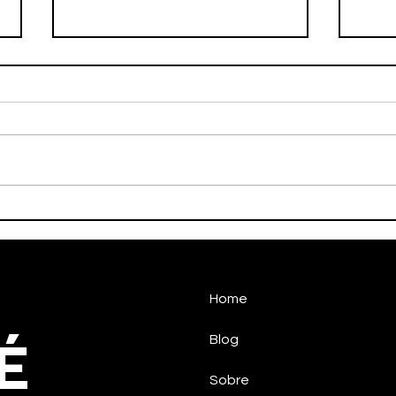
AD Taubaté Futsal perde
Taub
no Paulista
pelo
Home
É
Blog
Sobre