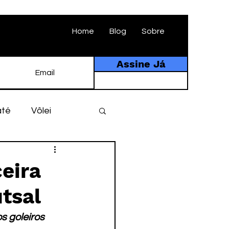
Home
Blog
Sobre
Assine Já
até
Vôlei
ebol
História
eira
utsal
tebol amador
 goleiros 