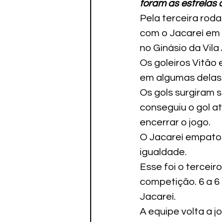
foram as estrelas 
Paratletismo
Pela terceira rod
com o Jacareí em 
no Ginásio da Vila
Os goleiros Vitão
em algumas delas 
Os gols surgiram s
conseguiu o gol a
encerrar o jogo. 
O Jacareí empatou
igualdade.
Esse foi o terceir
competição. 6 a 6 
Jacareí.
A equipe volta a 