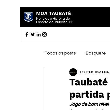
MOA TAUBATÉ
Notícias e História do
Esporte de Taubaté-SP
Todos os posts
Basquete
Futebol profissional
LOCOMOTIVA MARK
Es
Taubaté 
partida 
Categoria de base
Par
Jogo de bom nível 