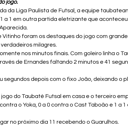
do jogo.
ada da Liga Paulista de Futsal, a equipe taubate
1 a 1 em outra partida eletrizante que aconteceu 
 Aparecida.
 e Vitinho foram os destaques do jogo com grande
verdadeiros milagres.
omente nos minutos finais. Com goleiro linha o T
través de Ernandes faltando 2 minutos e 41 segun
 segundos depois com o fixo João, deixando o p
o jogo do Taubaté Futsal em casa e o terceiro em
contra o Yoka, 0 a 0 contra o Cast Taboão e 1 a 1
jogar no próximo dia 11 recebendo o Guarulhos.