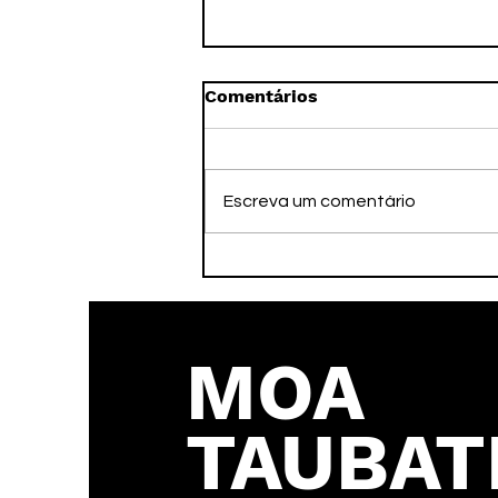
Comentários
Escreva um comentário
Taubaté Futsal em busca
da reabilitação no Paulista
MOA
TAUBAT