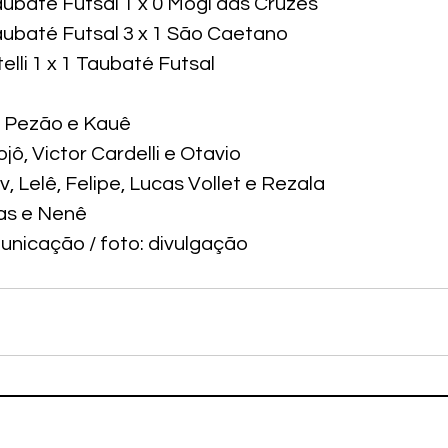
ubaté Futsal 1 x 0 Mogi das Cruzes

aubaté Futsal 3 x 1 São Caetano

elli 1 x 1 Taubaté Futsal
, Pezão e Kauê

jô, Victor Cardelli e Otavio

, Lelê, Felipe, Lucas Vollet e Rezala

las e Nenê
unicação / foto: divulgação