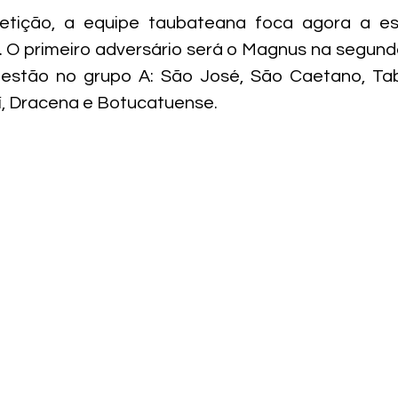
tição, a equipe taubateana foca agora a est
l. O primeiro adversário será o Magnus na segund
stão no grupo A: São José, São Caetano, Tab
í, Dracena e Botucatuense.