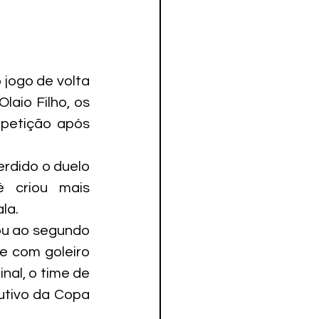
 jogo de volta 
aio Filho, os 
petição após 
rdido o duelo 
 criou mais 
la.
ou ao segundo 
 com goleiro 
al, o time de 
utivo da Copa 