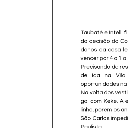
Taubaté e Intelli 
da decisão da Copa
donos da casa le
vencer por 4 a 1 a
Precisando do res
de ida na Vila
oportunidades na 
Na volta dos vest
gol com Keke. A e
linha, porém os an
São Carlos impedi
Paulista.