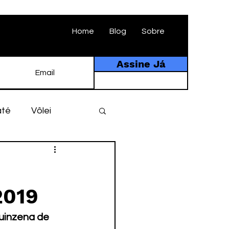
Home
Blog
Sobre
Assine Já
até
Vôlei
ebol
História
2019
tebol amador
uinzena de 