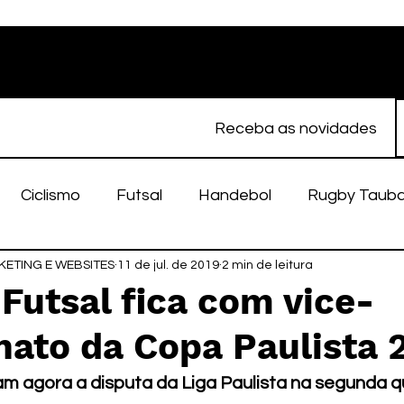
Receba as novidades
Ciclismo
Futsal
Handebol
Rugby Taub
ETING E WEBSITES
porte Feminino
11 de jul. de 2019
Atletismo
2 min de leitura
EC Taubaté
fut
Futsal fica com vice-
ato da Copa Paulista 
alímpico
Taubaté Fut7
Rugby
Fut7
fu
 agora a disputa da Liga Paulista na segunda q