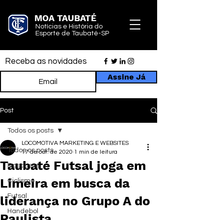
MOA TAUBATÉ
Notícias e História do
Esporte de Taubaté-SP
Receba as novidades
Assine Já
Post
Todos os posts
LOCOMOTIVA MARKETING E WEBSITES
Todos os posts
17 de out. de 2020
1 min de leitura
Taubaté Futsal joga em
Basquete
Limeira em busca da
Ciclismo
Futsal
liderança no Grupo A do
Handebol
Paulista