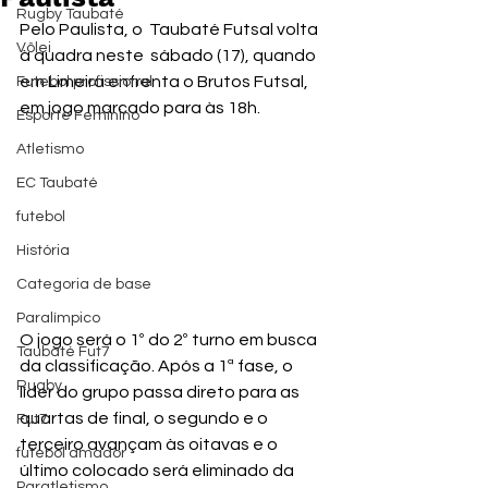
Rugby Taubaté
Pelo Paulista, o  Taubaté Futsal volta 
Vôlei
à quadra neste  sábado (17), quando 
em Limeira enfrenta o Brutos Futsal, 
Futebol profissional
em jogo marcado para às 18h.
Esporte Feminino
Atletismo
EC Taubaté
futebol
História
Categoria de base
Paralímpico
O jogo será o 1º do 2º turno em busca 
Taubaté Fut7
da classificação. Após a 1ª fase, o 
Rugby
líder do grupo passa direto para as 
quartas de final, o segundo e o 
Fut7
terceiro avançam às oitavas e o 
futebol amador
último colocado será eliminado da 
Paratletismo