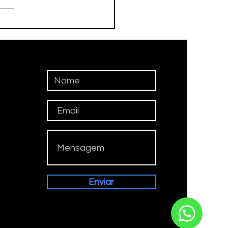
até Futsal joga hoje
 Paulista
Enviar