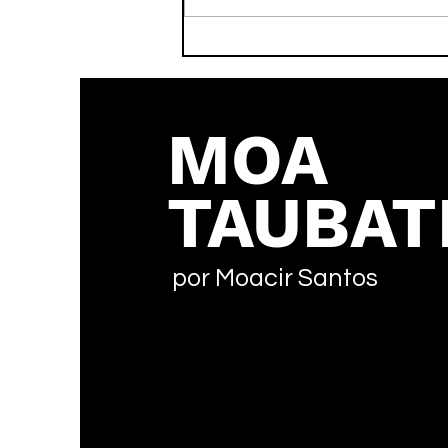
Taubaté Futsal em busca
da reabilitação no Paulista
MOA
TAUBAT
por Moacir Santos