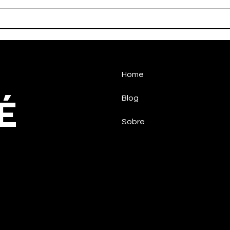
AD Taubaté Futsal perde
Taub
no Paulista
pelo
Home
É
Blog
Sobre