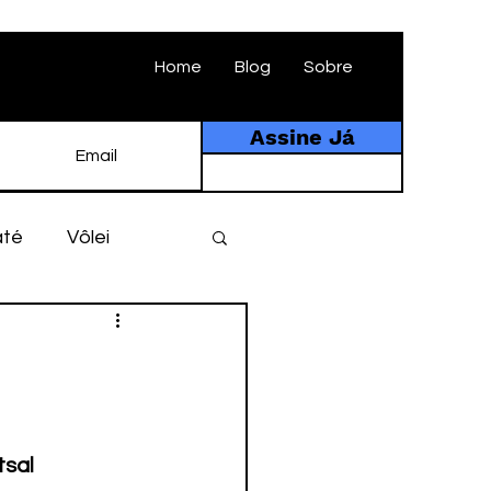
Home
Blog
Sobre
Assine Já
até
Vôlei
ebol
História
tebol amador
tsal