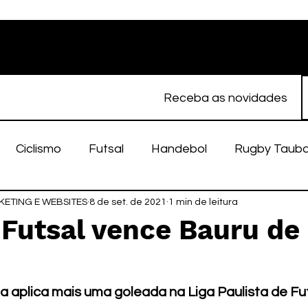
Receba as novidades
Ciclismo
Futsal
Handebol
Rugby Taub
ETING E WEBSITES
porte Feminino
8 de set. de 2021
Atletismo
1 min de leitura
EC Taubaté
fut
 Futsal vence Bauru de
alímpico
Taubaté Fut7
Rugby
Fut7
fu
 aplica mais uma goleada na Liga Paulista de Fu