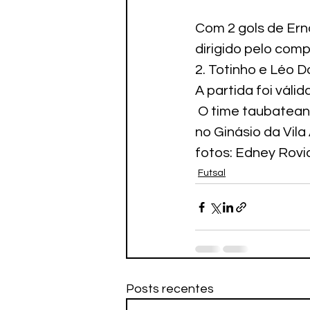
Com 2 gols de Erna
dirigido pelo com
2. Totinho e Léo 
A partida foi váli
 O time taubatean
no Ginásio da Vila
fotos: Edney Rovi
Futsal
Posts recentes