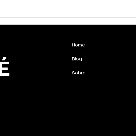
HALTEROFILISMO
HAN
PARALÍMPICO DE
CON
TAUBATÉCONQUISTA
NO 
MEDALHA NO CIRCUITO
NACIONAL
Home
É
Blog
Sobre