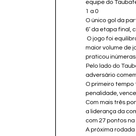
equipe do Taubaté
Paratletismo
1 a 0
O único gol da par
6’ da etapa final, 
 O jogo foi equili
maior volume de j
praticou inúmeras
Pelo lado do Taub
adversário comem
O primeiro tempo t
penalidade, vence
Com mais três pon
a liderança da co
com 27 pontos na 
A próxima rodada m