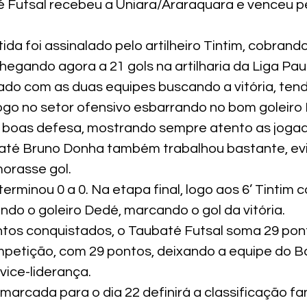
 Futsal recebeu a Uniara/Araraquara e venceu pe
tida foi assinalado pelo artilheiro Tintim, cobrando
chegando agora a 21 gols na artilharia da Liga Paul
brado com as duas equipes buscando a vitória, ten
ogo no setor ofensivo esbarrando no bom goleiro
 boas defesa, mostrando sempre atento as jogad
até Bruno Donha também trabalhou bastante, evi
orasse gol. 
erminou 0 a 0. Na etapa final, logo aos 6’ Tintim 
ndo o goleiro Dedé, marcando o gol da vitória.
tos conquistados, o Taubaté Futsal soma 29 pon
mpetição, com 29 pontos, deixando a equipe do 
vice-liderança.
arcada para o dia 22 definirá a classificação fa