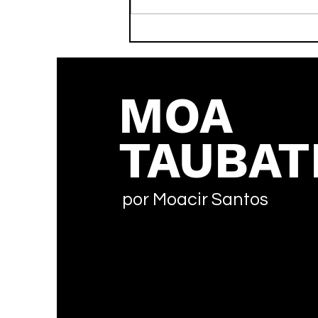
Faleceu nesta tarde o ex-
atleta Adamato
MOA
TAUBAT
por Moacir Santos