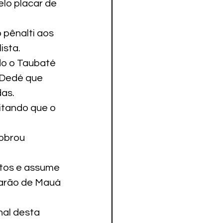
lo placar de 
 pênalti aos 
ista.
do o Taubaté 
 Dedé que 
as.
tando que o 
cobrou 
tos e assume 
Barão de Mauá 
nal desta 