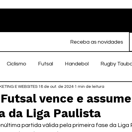
Receba as novidades
Ciclismo
Futsal
Handebol
Rugby Taub
ETING E WEBSITES
porte Feminino
18 de out. de 2024
Atletismo
1 min de leitura
EC Taubaté
fut
 Futsal vence e assume
a da Liga Paulista
alímpico
Taubaté Fut7
Rugby
Fut7
fu
última partida válida pela primeira fase da Liga P