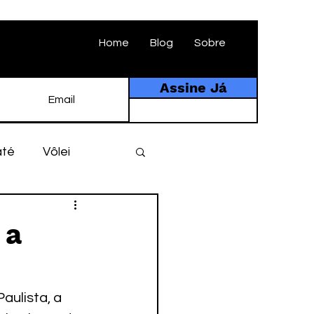
Home
Blog
Sobre
Assine Já
até
Vôlei
ebol
História
 a
tebol amador
aulista, a 