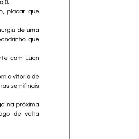
a 0.
, placar que 
surgiu de uma 
andrinho que 
nte com Luan 
m a vitoria de 
nas semifinais 
o na próxima 
ogo de volta 