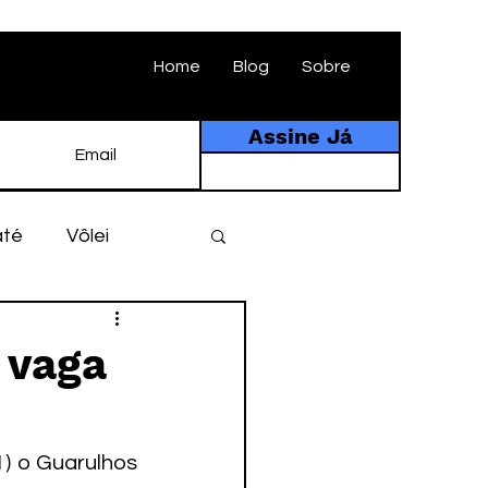
Home
Blog
Sobre
Assine Já
até
Vôlei
ebol
História
 vaga
tebol amador
) o Guarulhos 