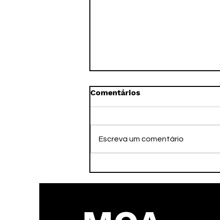
Comentários
Escreva um comentário
Taubaté Futsal em busca
da reabilitação no Paulista