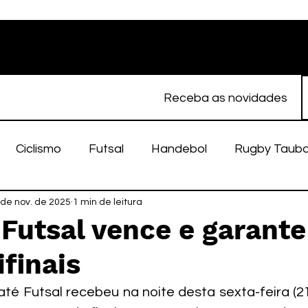
Receba as novidades
Ciclismo
Futsal
Handebol
Rugby Taub
porte Feminino
 de nov. de 2025
1 min de leitura
Atletismo
EC Taubaté
fut
Futsal vence e garante
finais
alímpico
Taubaté Fut7
Rugby
Fut7
fu
té Futsal recebeu na noite desta sexta-feira (21