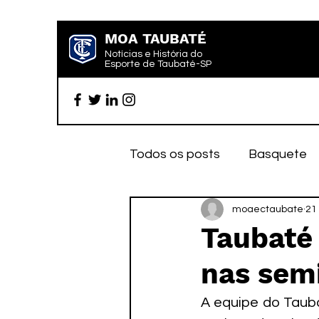
MOA TAUBATÉ
Notícias e História do
Esporte de Taubaté-SP
Todos os posts
Basquete
Futebol profissional
moaectaubate
Es
21
Taubaté 
nas semi
Categoria de base
Par
A equipe do Tauba