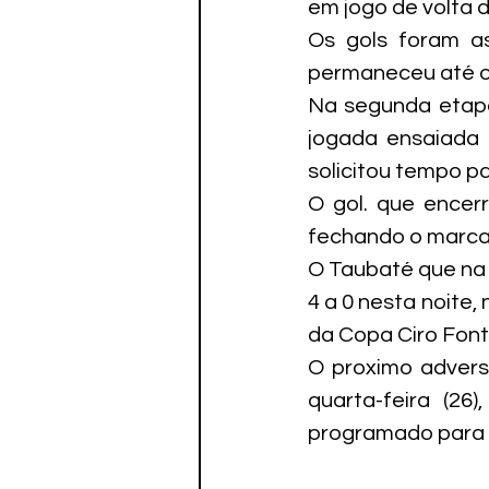
em jogo de volta d
Paratletismo
Os gols foram as
permaneceu até o 
Na segunda etapa,
jogada ensaiada 
solicitou tempo pa
O gol. que encer
fechando o marcado
O Taubaté que na p
4 a 0 nesta noite,
da Copa Ciro Font
O proximo advers
quarta-feira (26
programado para o