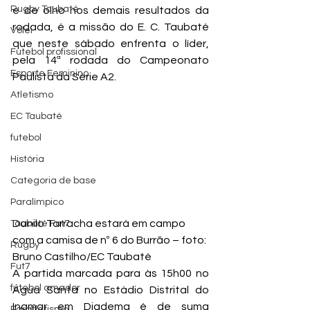
Rugby Taubaté
e de olho nos demais resultados da 
rodada, é a missão do E. C. Taubaté 
Vôlei
que neste sábado enfrenta o líder, 
Futebol profissional
pela 14ª rodada do Campeonato 
Esporte Feminino
Paulista da Série A2.
Atletismo
EC Taubaté
futebol
História
Categoria de base
Paralímpico
Danilo Tarracha estará em campo 
Taubaté Fut7
com a camisa de nº 6 do Burrão – foto: 
Rugby
Bruno Castilho/EC Taubaté
Fut7
A partida marcada para às 15h00 no 
futebol amador
Água Santa no Estádio Distrital do 
Inamar em Diadema é de suma 
Paratletismo