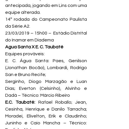
antecipada, jogando em Lins com uma 
equipe alterada.
14ª rodada do Campeonato Paulista 
da Série A2.
23/03/2019 – 15h00 –  Estádio Distrital 
do Inamar em Diadema
Agua Santa X E. C. Taubaté
Equipes prováveis:
E. C. Água Santa: Paes, Genilson 
(Jonathan Bocão), Lombardi, Rodrigo 
San e Bruno Recife;

Serginho, Diogo Marzagão e Luan 
Dias; Everton (Celsinho), Alvinho e 
Dadá – Técnico: Márcio Ribeiro
E.
C. Taubaté: 
Rafael Roballo; Jean, 
Cesinha, Henrique e Danilo Tarracha; 
Moradei, Elivelton, Erik e Claudinho; 
Juninho e Caio Mancha – Técnico: 