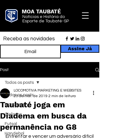
MOA TAUBATÉ
Notícias e História do
Esporte de Taubaté-SP
Receba as novidades
Assine Já
Post
Todos os posts
LOCOMOTIVA MARKETING E WEBSITES
Todos os posts
23 de mar. de 2019
2 min de leitura
Taubaté joga em
Basquete
Diadema em busca da
Ciclismo
Futsal
permanência no G8
Handebol
Enfrentar e vencer um adversário difícil 