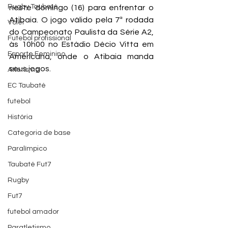
Rugby Taubaté
neste domingo (16) para enfrentar o 
Atibaia. O jogo válido pela 7ª rodada 
Vôlei
do Campeonato Paulista da Série A2, 
Futebol profissional
às 10h00 no Estádio Décio Vitta em 
Esporte Feminino
Americana, onde o Atibaia manda 
seus jogos.
Atletismo
EC Taubaté
futebol
História
Categoria de base
Paralímpico
Taubaté Fut7
Rugby
Fut7
futebol amador
Paratletismo