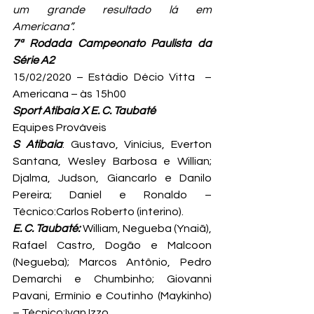
um grande resultado lá em 
Americana”.
7ª Rodada Campeonato Paulista da 
Série A2
15/02/2020 – Estádio Décio Vitta  – 
Americana – às 15h00
Sport Atibaia X E. C. Taubaté
Equipes Prováveis
S Atibaia
: Gustavo, Vinícius, Everton 
Santana, Wesley Barbosa e Willian; 
Djalma, Judson, Giancarlo e Danilo 
Pereira; Daniel e Ronaldo – 
Técnico:
Carlos Roberto (interino).
E. C. Taubaté:
 William, Negueba (Ynaiã), 
Rafael Castro, Dogão e Malcoon 
(Negueba); Marcos Antônio, Pedro 
Demarchi e Chumbinho; Giovanni 
Pavani, Ermínio e Coutinho (Maykinho) 
– Técnico:Ivan Izzo.