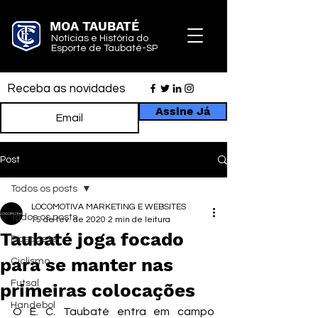
MOA TAUBATÉ
Notícias e História do
Esporte de Taubaté-SP
Receba as novidades
Assine Já
Post
Todos os posts
LOCOMOTIVA MARKETING E WEBSITES
Todos os posts
15 de fev. de 2020
2 min de leitura
Taubaté joga focado
Basquete
para se manter nas
Ciclismo
Futsal
primeiras colocações
Handebol
O E. C. Taubaté entra em campo 