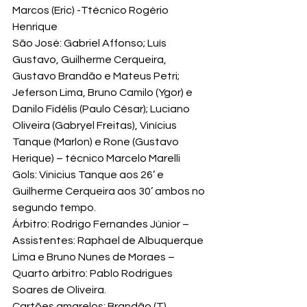
Marcos (Eric) -Ttécnico Rogério 
Henrique
São José: Gabriel Affonso; Luís 
Gustavo, Guilherme Cerqueira, 
Gustavo Brandão e Mateus Petri; 
Jeferson Lima, Bruno Camilo (Ygor) e 
Danilo Fidélis (Paulo César); Luciano 
Oliveira (Gabryel Freitas), Vinícius 
Tanque (Marlon) e Rone (Gustavo 
Herique) – técnico Marcelo Marelli
Gols: Vinicius Tanque aos 26’ e 
Guilherme Cerqueira aos 30’ ambos no 
segundo tempo.
Árbitro: Rodrigo Fernandes Júnior – 
Assistentes: Raphael de Albuquerque 
Lima e Bruno Nunes de Moraes – 
Quarto árbitro: Pablo Rodrigues 
Soares de Oliveira.
Cartões amarelos: Brandão (T), 