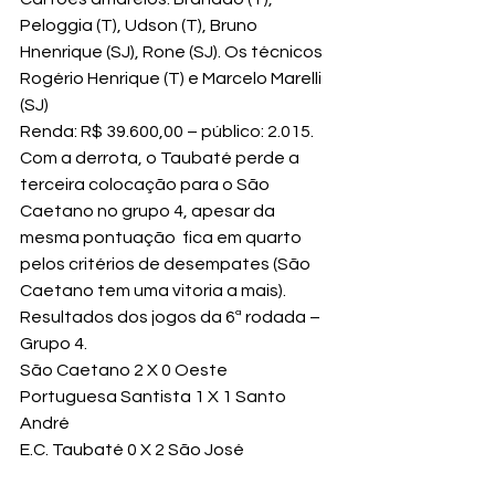
Peloggia (T), Udson (T), Bruno 
Hnenrique (SJ), Rone (SJ). Os técnicos 
Rogério Henrique (T) e Marcelo Marelli 
(SJ)
Renda: R$ 39.600,00 – público: 2.015.
Com a derrota, o Taubaté perde a 
terceira colocação para o São 
Caetano no grupo 4, apesar da 
mesma pontuação  fica em quarto 
pelos critérios de desempates (São 
Caetano tem uma vitoria a mais).
Resultados dos jogos da 6ª rodada – 
Grupo 4.
São Caetano 2 X 0 Oeste
Portuguesa Santista 1 X 1 Santo 
André
E.C. Taubaté 0 X 2 São José