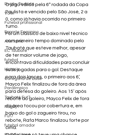
Rugby Taubaté
O jogo válido pela 6ª rodada da Copa 
Paulista e vencido pelo São José, 2 a 
Vôlei
0, como já havia ocorrido no primeiro 
Futebol profissional
turno.
Esporte Feminino
Foi um clássico de baixo nível técnico 
com primeiro tempo dominado pelo 
Atletismo
Taubaté que esteve melhor, apesar 
EC Taubaté
de ter maior volume de jogo,  
futebol
encontrava dificuldades para concluir 
História
suas jogadas para o gol. Destaque 
para dois lances, o primeiro aos 6’, 
Categoria de base
Mayco Felix finalizou de fora da área 
Paralímpico
para defesa do goleiro. Aos 15’ após 
Taubaté Fut7
rebote do goleiro, Mayco Felix de fora 
da área tocou por cobertura e, em 
Rugby
baixo do gol o zagueiro tirou, no 
Fut7
rebote, Rafa Marco finalizou forte por 
futebol amador
cima.
O São José só teve uma chance 
Paratletismo