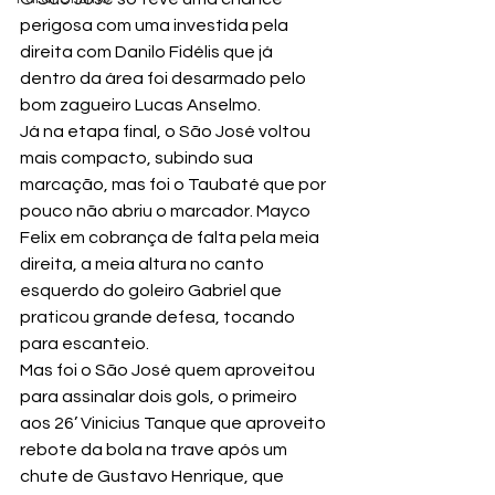
perigosa com uma investida pela 
direita com Danilo Fidélis que já 
dentro da área foi desarmado pelo 
bom zagueiro Lucas Anselmo.
Já na etapa final, o São José voltou 
mais compacto, subindo sua 
marcação, mas foi o Taubaté que por 
pouco não abriu o marcador. Mayco 
Felix em cobrança de falta pela meia 
direita, a meia altura no canto 
esquerdo do goleiro Gabriel que 
praticou grande defesa, tocando 
para escanteio.
Mas foi o São José quem aproveitou 
para assinalar dois gols, o primeiro 
aos 26’ Vinicius Tanque que aproveito 
rebote da bola na trave após um 
chute de Gustavo Henrique, que 