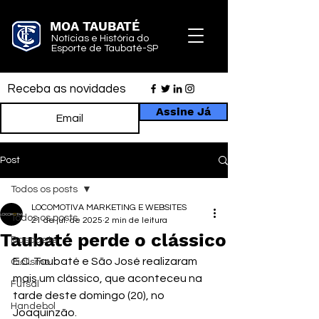
MOA TAUBATÉ
Notícias e História do
Esporte de Taubaté-SP
Receba as novidades
Assine Já
Post
Todos os posts
LOCOMOTIVA MARKETING E WEBSITES
Todos os posts
21 de jul. de 2025
2 min de leitura
Taubaté perde o clássico
Basquete
E.C. Taubaté e São José realizaram 
Ciclismo
mais um clássico, que aconteceu na 
Futsal
tarde deste domingo (20), no 
Handebol
Joaquinzão.