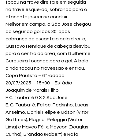
tocou na trave direita e em seguida 
na trave esquerda, sobrando para o 
atacante joseense concluir.
Melhor em campo, o São José chegou 
ao segundo gol aos 30’ após 
cobrança de escanteio pela direita, 
Gustavo Henrique de cabeça desviou 
para o centro da área, com Guilherme 
Cerqueira tocando para o gol. A bola 
ainda tocou no travessão e entrou.
Copa Paulista – 6ª rodada
20/07/2025 – 15h00 – Estádio 
Joaquim de Morais Filho
E.C. Taubaté 0 X 2 São José
E. C. Taubaté: Felipe; Pedrinho, Lucas 
Anselmo, Daniel Felipe e Udson (Vitor 
Gottmes); Magno, Peloggia (Victor 
Lima) e Mayco Félix; Maycon (Douglas 
Cunha), Brandão (Robert) e Rafa 