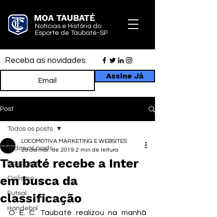
MOA TAUBATÉ
Notícias e História do
Esporte de Taubaté-SP
Receba as novidades
Assine Já
Post
Todos os posts
LOCOMOTIVA MARKETING E WEBSITES
Todos os posts
29 de mar. de 2019
2 min de leitura
Taubaté recebe a Inter
Basquete
em busca da
Ciclismo
Futsal
classificação
Handebol
O E. C. Taubaté realizou na manhã 