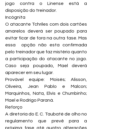
jogo contra o Linense está a 
disposição do treinador.
Incógnita
O atacante Tchriles com dois cartões 
amarelos deverá ser poupado para 
evitar ficar de fora na outra fase. Mas 
essa  opção não esta confirmada 
pelo treinador que faz mistério quanto 
a participação do atacante no jogo. 
Caso seja poupado, Mael deverá 
aparecer em seu lugar.
Provável equipe: Moisés; Alisson, 
Oliveira, Jean Pablo e Malcon; 
Marquinhos, Nata, Elvis e Chumbinho; 
Mael e Rodrigo Paraná.
Reforço
A diretoria do E. C. Taubaté de olho no 
regulamento que prevê para a 
próxima fase até quatro alterações 