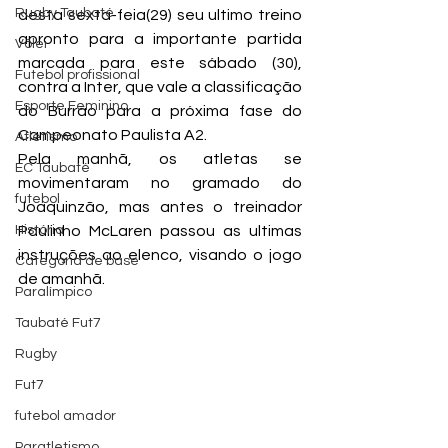
Rugby Taubaté
desta sexta-feia(29) seu ultimo treino 
apronto para a importante partida 
Vôlei
marcada para este sábado (30), 
Futebol profissional
contra a Inter, que vale a classificação 
Esporte Feminino
do Burrão para a próxima fase do 
Campeonato Paulista A2.
Atletismo
Pela manhã, os atletas se 
EC Taubaté
movimentaram no gramado do 
futebol
Joaquinzão, mas antes o treinador 
História
Paulinho McLaren passou as ultimas 
instruções ao elenco, visando o jogo 
Categoria de base
de amanhã.
Paralímpico
Taubaté Fut7
Rugby
Fut7
futebol amador
Paratletismo