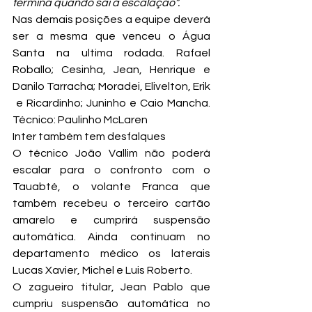
termina quando sai a escalação”. 
Nas demais posições a equipe deverá 
ser a mesma que venceu o Água 
Santa na ultima rodada. Rafael 
Roballo; Cesinha, Jean, Henrique e 
Danilo Tarracha; Moradei, Elivelton, Erik 
 e Ricardinho; Juninho e Caio Mancha. 
Técnico: Paulinho McLaren
Inter também tem desfalques
O técnico João Vallim não poderá 
escalar para o confronto com o 
Tauabté, o volante Franca que 
também recebeu o terceiro cartão 
amarelo e cumprirá suspensão 
automática. Ainda continuam no 
departamento médico os laterais 
Lucas Xavier, Michel e Luis Roberto.
O zagueiro titular, Jean Pablo que 
cumpriu suspensão automática no 