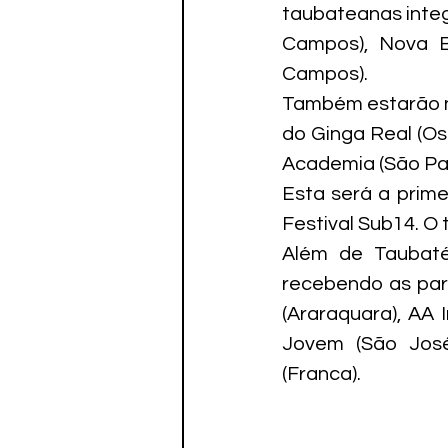
taubateanas inte
Campos), Nova E
Campos).
Também estarão na
do Ginga Real (Os
Academia (São Pau
Esta será a prime
Festival Sub14. O
Além de Taubaté
recebendo as part
(Araraquara), AA I
Jovem (São José 
(Franca).