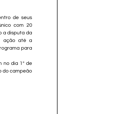
ntro de seus 
único com 20 
o a disputa da 
m ação até a 
programa para 
no dia 1º de 
o do campeão 