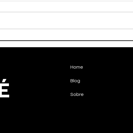
HALTEROFILISMO
HAN
PARALÍMPICO DE
CON
TAUBATÉCONQUISTA
NO 
MEDALHA NO CIRCUITO
NACIONAL
Home
É
Blog
Sobre