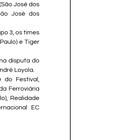
São José dos 
ão José dos 
o 3, os times 
aulo) e Tiger 
na disputa do 
ndré Loyola.
o Festival, 
 Ferroviária 
o), Realidade 
rnacional EC 