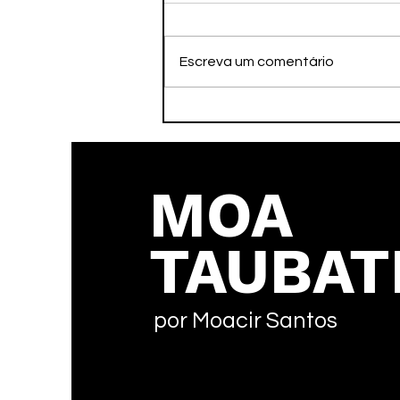
Escreva um comentário
Faleceu nesta tarde o ex-
atleta Adamato
MOA
TAUBAT
por Moacir Santos