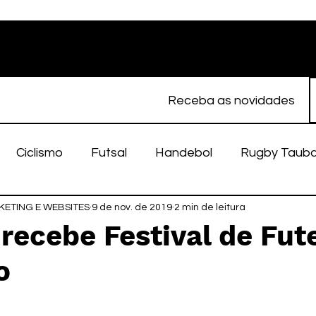
Receba as novidades
Ciclismo
Futsal
Handebol
Rugby Taub
ETING E WEBSITES
porte Feminino
9 de nov. de 2019
Atletismo
2 min de leitura
EC Taubaté
fut
recebe Festival de Fut
o
alímpico
Taubaté Fut7
Rugby
Fut7
fu