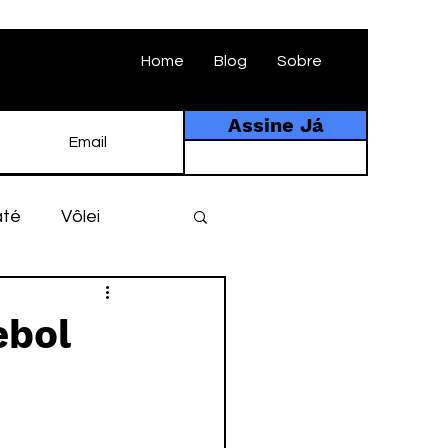
Home
Blog
Sobre
Assine Já
até
Vôlei
ebol
História
ebol
tebol amador