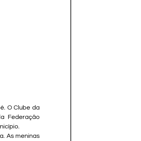
é. O Clube da 
la Federação 
icípio.
. As meninas 