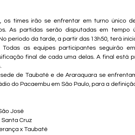
, os times irão se enfrentar em turno único de
pos. As partidas serão disputadas em tempo 
No período da tarde, a partir das 13h50, terá iníci
a. Todas as equipes participantes seguirão e
sificação final de cada uma delas. A final está 
.
ede de Taubaté e de Araraquara se enfrentam 
ádio do Pacaembu em São Paulo, para a definiçã
São José

 Santa Cruz

erança x Taubaté