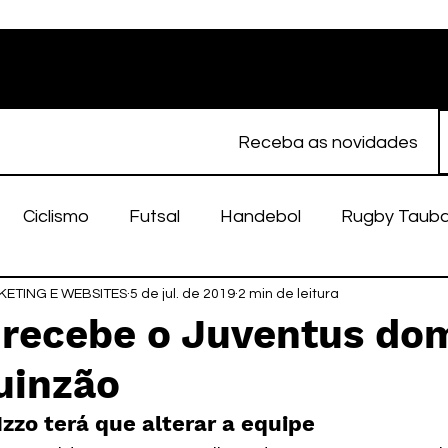
Receba as novidades
Ciclismo
Futsal
Handebol
Rugby Taub
ETING E WEBSITES
porte Feminino
5 de jul. de 2019
Atletismo
2 min de leitura
EC Taubaté
fut
 recebe o Juventus do
uinzão
alímpico
Taubaté Fut7
Rugby
Fut7
fu
Izzo terá que alterar a equipe