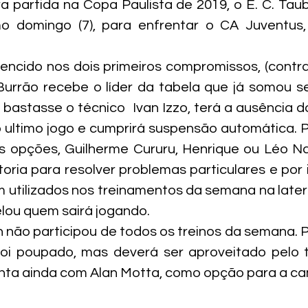
a partida na Copa Paulista de 2019, o E. C. Tau
 domingo (7), para enfrentar o CA Juventus,
encido nos dois primeiros compromissos, (contra
 Burrão recebe o líder da tabela que já somou s
 bastasse o técnico  Ivan Izzo, terá a ausência do
o ultimo jogo e cumprirá suspensão automática. Pa
s opções, Guilherme Cururu, Henrique ou Léo Nald
toria para resolver problemas particulares e por i
 utilizados nos treinamentos da semana na lateral
elou quem sairá jogando.
n não participou de todos os treinos da semana. Po
oi poupado, mas deverá ser aproveitado pelo tr
nta ainda com Alan Motta, como opção para a ca