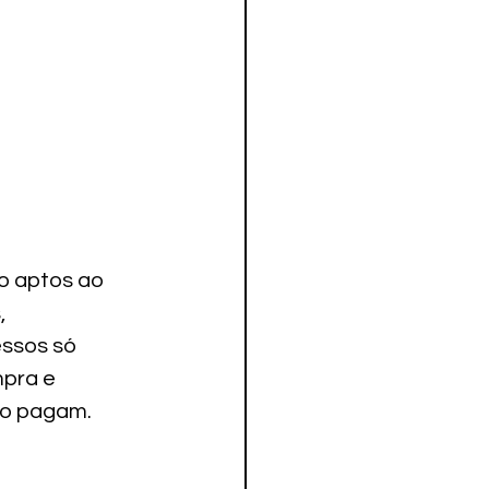
o aptos ao 
 
ssos só 
pra e 
ão pagam.