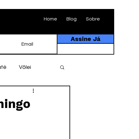
Home
Blog
Sobre
Assine Já
até
Vôlei
ebol
História
mingo
tebol amador