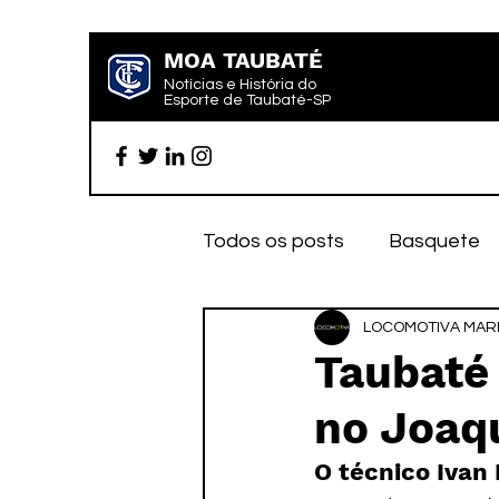
MOA TAUBATÉ
Notícias e História do
Esporte de Taubaté-SP
Todos os posts
Basquete
Futebol profissional
LOCOMOTIVA MARK
Es
Taubaté
no Joaq
Categoria de base
Par
O técnico Ivan 