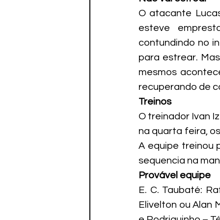
O atacante Lucas
esteve emprest
contundindo no in
para estrear. Mas
mesmos acontece 
recuperando de c
Treinos
O treinador Ivan 
na quarta feira, o
A equipe treinou 
sequencia na manh
Provável equipe
E. C. Taubaté: Ra
Elivelton ou Alan 
e Rodriguinho – Té