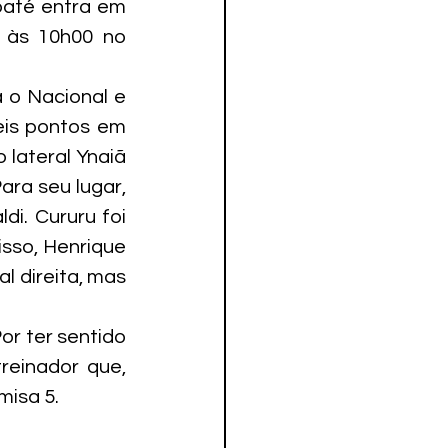
baté entra em 
 às 10h00 no 
 o Nacional e 
eis pontos em 
 lateral Ynaiã 
ra seu lugar, 
i. Cururu foi 
sso, Henrique 
 direita, mas 
r ter sentido 
einador que, 
misa 5.