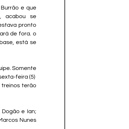
Burrão e que 
 acabou se 
estava pronto 
rá de fora. o 
ase, está se 
uipe. Somente 
xta-feira (5)  
reinos terão 
 Dogão e Ian; 
 Marcos Nunes 