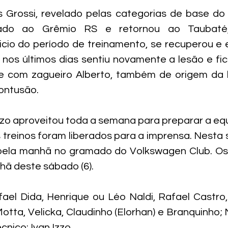
 Grossi, revelado pelas categorias de base do 
ado ao Grêmio RS e retornou ao Taubaté,
icio do período de treinamento, se recuperou e 
 nos últimos dias sentiu novamente a lesão e fica
com zagueiro Alberto, também de origem da b
ontusão.
Izzo aproveitou toda a semana para preparar a eq
s treinos foram liberados para a imprensa. Nesta se
pela manhã no gramado do Volkswagen Club. Os t
ã deste sábado (6).
fael Dida, Henrique ou Léo Naldi, Rafael Castro,
Motta, Velicka, Claudinho (Elorhan) e Branquinho;
cnico: Ivan Izzo