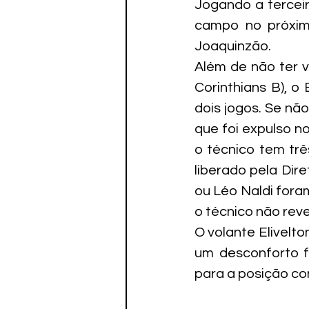
Jogando a terceir
Paratletismo
campo no próximo
Joaquinzão.
Além de não ter v
Corinthians B), o
dois jogos. Se não
que foi expulso n
o técnico tem trê
liberado pela Dire
ou Léo Naldi foram
o técnico não rev
O volante Elivelto
um desconforto f
para a posição co