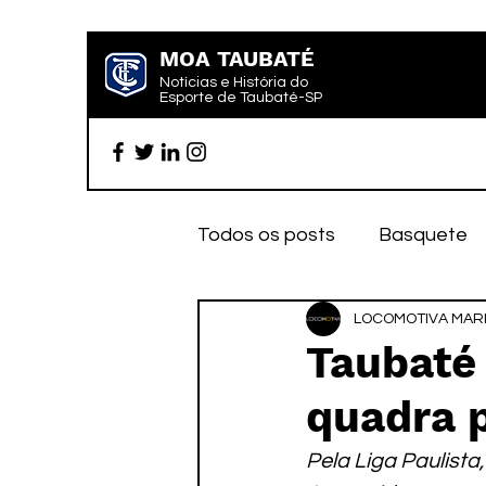
MOA TAUBATÉ
Notícias e História do
Esporte de Taubaté-SP
Todos os posts
Basquete
Futebol profissional
LOCOMOTIVA MARK
Es
Taubaté
quadra p
Categoria de base
Par
Pela Liga Paulista