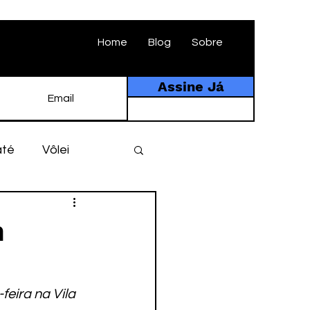
Home
Blog
Sobre
Assine Já
até
Vôlei
ebol
História
m
tebol amador
eira na Vila 