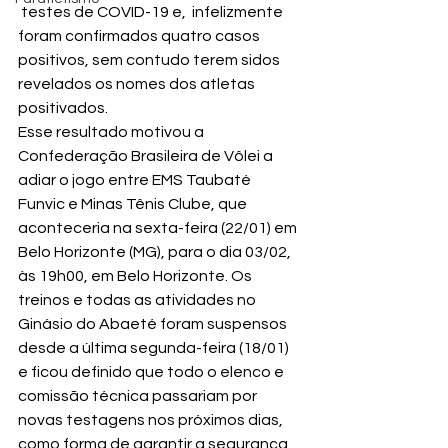
 testes de COVID-19 e,  infelizmente 
foram confirmados quatro casos 
positivos, sem contudo terem sidos 
revelados os nomes dos atletas 
positivados.
Esse resultado motivou a 
Confederação Brasileira de Vôlei a 
adiar o jogo entre EMS Taubaté 
Funvic e Minas Tênis Clube, que 
aconteceria na sexta-feira (22/01) em 
Belo Horizonte (MG), para o dia 03/02, 
às 19h00, em Belo Horizonte. Os 
treinos e todas as atividades no 
Ginásio do Abaeté foram suspensos 
desde a última segunda-feira (18/01) 
e ficou definido que todo o elenco e 
comissão técnica passariam por 
novas testagens nos próximos dias, 
como forma de garantir a segurança 