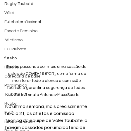
Rugby Taubaté
Vôlei
Futebol profissional
Esporte Feminino
Atletismo
EC Taubaté
futebol
Thales passando por mais uma sessão de 
História
testes de COVID-19 (PCR), como forma de 
Categoria de base
monitorar todo o elenco e comissão 
Paralímpico
técnica e garantir a segurança de todos. 
Taubaté Fut7
Foto: Renato Antunes-MaxxSports
Rugby
Na ultima semana, mais precisamente 
Fut7
no dia 21, os atletas e comissão 
técnica da equipe de Vôlei Taubaté já 
futebol amador
haviam passados por uma bateria de 
Paratletismo