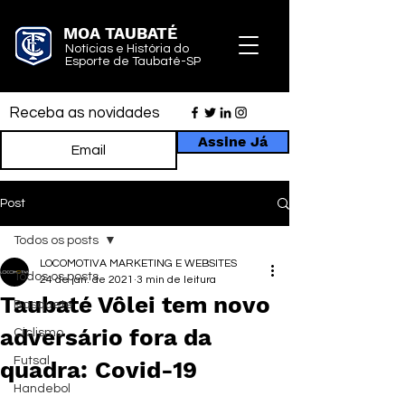
MOA TAUBATÉ
Notícias e História do
Esporte de Taubaté-SP
Receba as novidades
Assine Já
Post
Todos os posts
LOCOMOTIVA MARKETING E WEBSITES
Todos os posts
24 de jan. de 2021
3 min de leitura
Taubaté Vôlei tem novo
Basquete
adversário fora da
Ciclismo
Futsal
quadra: Covid-19
Handebol