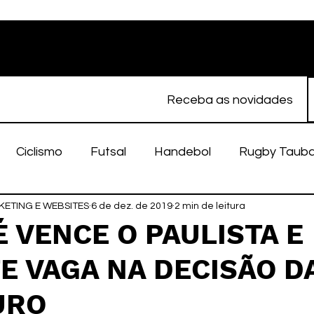
Receba as novidades
Ciclismo
Futsal
Handebol
Rugby Taub
ETING E WEBSITES
porte Feminino
6 de dez. de 2019
Atletismo
2 min de leitura
EC Taubaté
fut
 VENCE O PAULISTA E
E VAGA NA DECISÃO D
alímpico
Taubaté Fut7
Rugby
Fut7
fu
URO