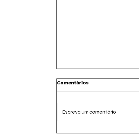
Comentários
Escreva um comentário
Faleceu nesta tarde o ex-
atleta Adamato