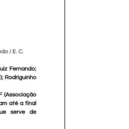
o / E. C. 
iz Fernando; 
; Rodriguinho 
F (Associação 
m até a final 
ue serve de 