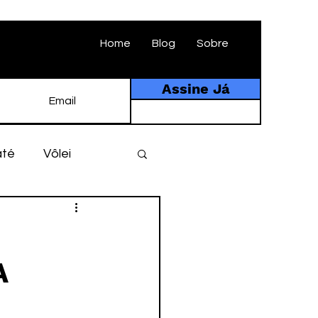
Home
Blog
Sobre
Assine Já
até
Vôlei
ebol
História
A
tebol amador