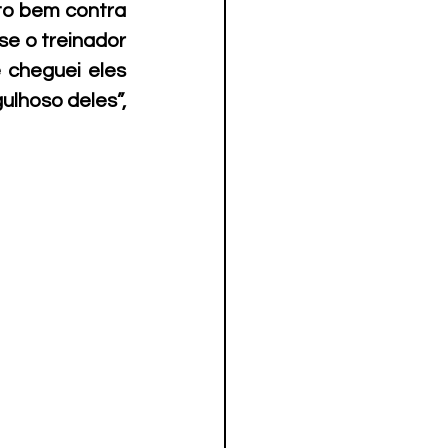
to bem contra 
e o treinador 
 cheguei eles 
lhoso deles”, 