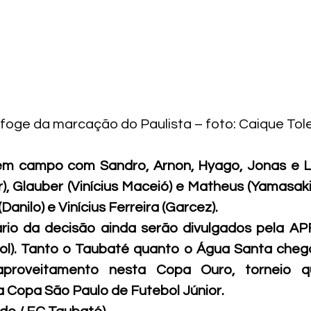
oge da marcação do Paulista – foto: Caique Toled
em campo com Sandro, Arnon, Hyago, Jonas e Lu
r), Glauber (Vinícius Maceió) e Matheus (Yamasaki)
Danilo) e Vinícius Ferreira (Garcez). 
ário da decisão ainda serão divulgados pela AP
ol). Tanto o Taubaté quanto o Água Santa chega
roveitamento nesta Copa Ouro, torneio q
 Copa São Paulo de Futebol Júnior. 