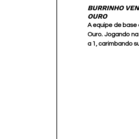
Paratletismo
BURRINHO VENC
OURO
A equipe de base 
Ouro. Jogando na 
a 1, carimbando s