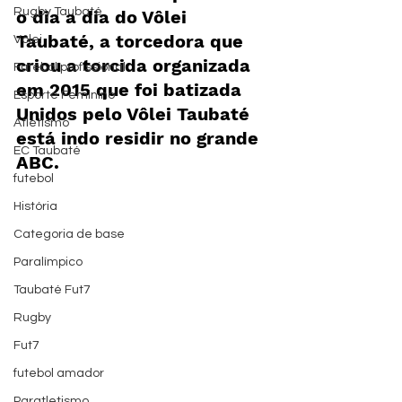
Rugby Taubaté
o dia a dia do Vôlei 
Taubaté, a torcedora que 
Vôlei
criou a torcida organizada 
Futebol profissional
em 2015 que foi batizada 
Esporte Feminino
Unidos pelo Vôlei Taubaté 
Atletismo
está indo residir no grande 
EC Taubaté
ABC.
futebol
História
Categoria de base
Paralímpico
Taubaté Fut7
Rugby
Fut7
futebol amador
Paratletismo