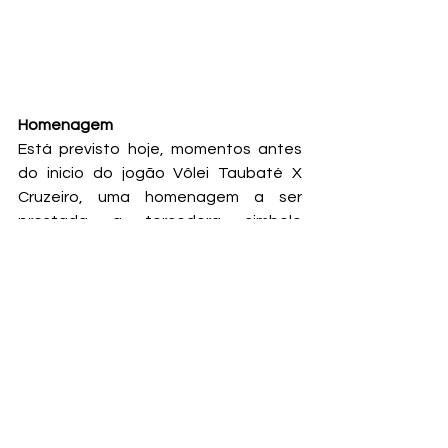
Homenagem
Está previsto hoje, momentos antes 
do inicio do jogão Vôlei Taubaté X 
Cruzeiro, uma homenagem a ser 
prestada a torcedora simbolo 
Lourdes Orbeteli Viotto Tosti.
Parabém  Lourdes por tudo que você 
proporcionou aos amigos e atletas 
taubateanos.
Sucesso!
Moacir dos Santos
fotos: arquivo pessoal/facebook
Vôlei