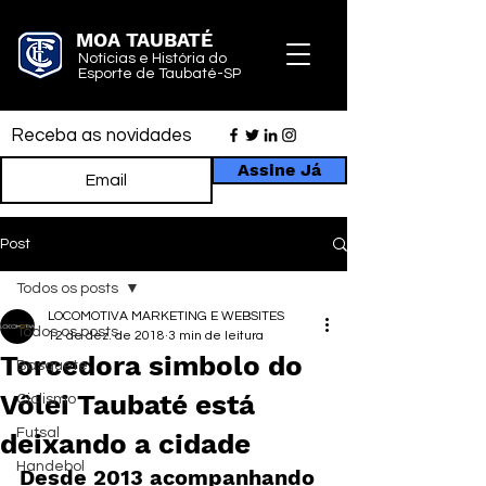
MOA TAUBATÉ
Notícias e História do
Esporte de Taubaté-SP
Receba as novidades
Assine Já
Post
Todos os posts
LOCOMOTIVA MARKETING E WEBSITES
Todos os posts
12 de dez. de 2018
3 min de leitura
Torcedora simbolo do
Basquete
Vôlei Taubaté está
Ciclismo
Futsal
deixando a cidade
Handebol
Desde 2013 acompanhando 