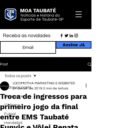
MOA TAUBATÉ
Notícias e História do
Esporte de Taubaté-SP
Receba as novidades
Assine Já
Post
Todos os posts
LOCOMOTIVA MARKETING E WEBSITES
Todos os posts
24 de out. de 2019
2 min de leitura
Troca de ingressos para
Basquete
primeiro jogo da final
Ciclismo
Futsal
entre EMS Taubaté
Handebol
Funvic e Vôlei Renata