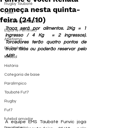
Rugby Taubaté
começa nesta quinta-
Vôlei
feira (24/10)
Futebol profissional
Troca será por alimentos. 2Kg = 1 
Esporte Feminino
ingresso / 4 Kg  = 2 ingressos). 
Atletismo
Torcedores terão quatro pontos de 
EC Taubaté
troca fixos ou poderão reservar pelo 
APP
futebol
História
Categoria de base
Paralímpico
Taubaté Fut7
Rugby
Fut7
futebol amador
A equipe EMS Taubaté Funvic joga 
Paratletismo