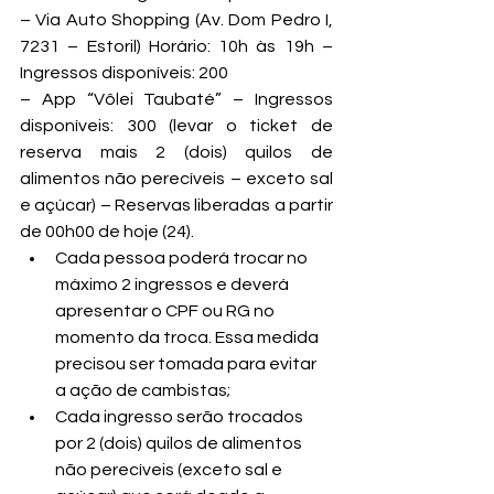
– Via Auto Shopping (Av. Dom Pedro I, 
7231 – Estoril) Horário: 10h às 19h – 
Ingressos disponíveis: 200
– App “Vôlei Taubaté” – Ingressos 
disponíveis: 300 (levar o ticket de 
reserva mais 2 (dois) quilos de 
alimentos não perecíveis – exceto sal 
e açúcar) – Reservas liberadas a partir 
de 00h00 de hoje (24).
Cada pessoa poderá trocar no 
máximo 2 ingressos e deverá 
apresentar o CPF ou RG no 
momento da troca. Essa medida 
precisou ser tomada para evitar 
a ação de cambistas;
Cada ingresso serão trocados 
por 2 (dois) quilos de alimentos 
não perecíveis (exceto sal e 