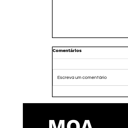
Comentários
Escreva um comentário
Faleceu nesta tarde o ex-
atleta Adamato
MOA