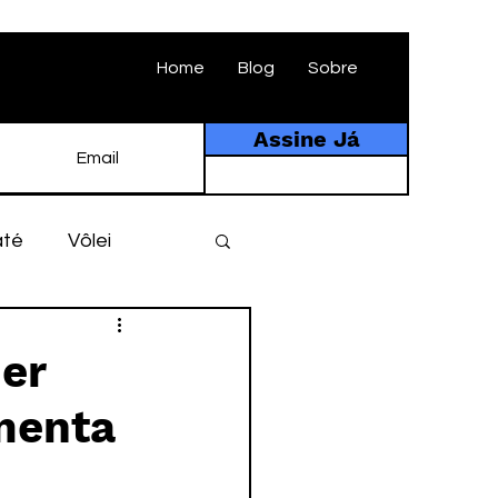
Home
Blog
Sobre
Assine Já
até
Vôlei
ebol
História
er
imenta
tebol amador