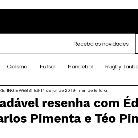
Receba as novidades
Ciclismo
Futsal
Handebol
Rugby Taub
ETING E WEBSITES
porte Feminino
14 de jul. de 2019
Atletismo
1 min de leitura
EC Taubaté
fut
adável resenha com Éd
arlos Pimenta e Téo P
alímpico
Taubaté Fut7
Rugby
Fut7
fu