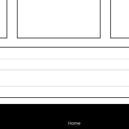
HALTEROFILISMO
HAN
PARALÍMPICO DE
CON
TAUBATÉCONQUISTA
NO 
MEDALHA NO CIRCUITO
NACIONAL
Home