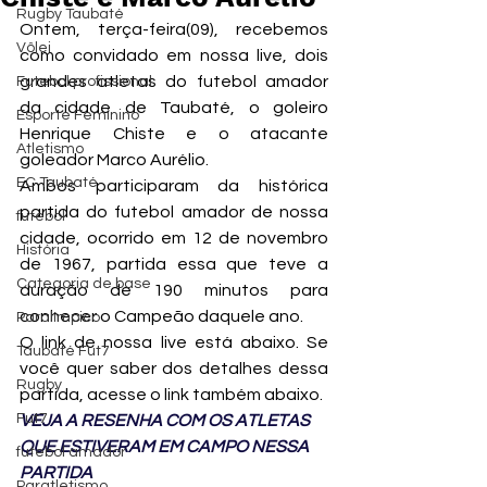
Rugby Taubaté
Ontem, terça-feira(09), recebemos 
Vôlei
como convidado em nossa live, dois 
grandes atletas do futebol amador 
Futebol profissional
da cidade de Taubaté, o goleiro 
Esporte Feminino
Henrique Chiste e o atacante 
Atletismo
goleador Marco Aurélio.
EC Taubaté
Ambos participaram da histórica 
partida do futebol amador de nossa 
futebol
cidade, ocorrido em 12 de novembro 
História
de 1967, partida essa que teve a 
Categoria de base
duração de 190 minutos para 
conhecer o Campeão daquele ano.
Paralímpico
O link de nossa live está abaixo. Se 
Taubaté Fut7
você quer saber dos detalhes dessa 
Rugby
partida, acesse o link também abaixo.
Fut7
VEJA A RESENHA COM OS ATLETAS 
QUE ESTIVERAM EM CAMPO NESSA 
futebol amador
PARTIDA
Paratletismo