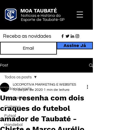
MOA TAUBATÉ
Notícias e História do
Esporte de Taubaté-SP
Receba as novidades
Assine Já
Post
Todos os posts
LOCOMOTIVA MARKETING E WEBSITES
Todos os posts
10 de jun. de 2020
1 min de leitura
Uma resenha com dois
Basquete
craques do futebol
Ciclismo
Futsal
amador de Taubaté -
Handebol
Chiste e Marco Aurélio