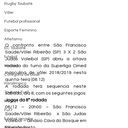
Rugby Taubaté
Vôlei
Futebol profissional
Esporte Feminino
Atletismo
O confronto entre São Francisco 
EC Taubaté
Saúde/Vôlei Ribeirão (SP) 3 X 2 São 
futebol
Judas Voleibol (SP) abriu a oitava 
rodada do turno da Superliga Cimed 
História
masculina de vôlei 2018/2019 nesta 
Categoria de base
quinta-feira (06.12).
Paralímpico
A rodada terá sequencia neste 
Taubaté Fut7
sábado, dia 8, com os seguintes jogos:
Jogos da 8ª rodada 
Rugby
06/12 – 20h00 – São Francisco 
Fut7
Saúde/Vôlei Ribeirão  x São Judas 
futebol amador
Voleibol – Ginásio Cava do Bosque em 
Ribeirão Preto
Paratletismo