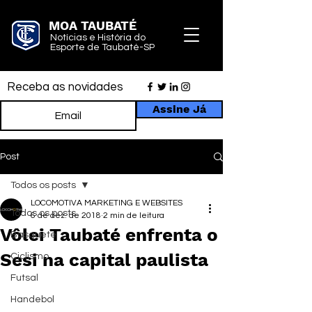
MOA TAUBATÉ
Notícias e História do
Esporte de Taubaté-SP
Receba as novidades
Assine Já
Post
Todos os posts
LOCOMOTIVA MARKETING E WEBSITES
Todos os posts
6 de dez. de 2018
2 min de leitura
Vôlei Taubaté enfrenta o
Basquete
Sesi na capital paulista
Ciclismo
Futsal
Handebol