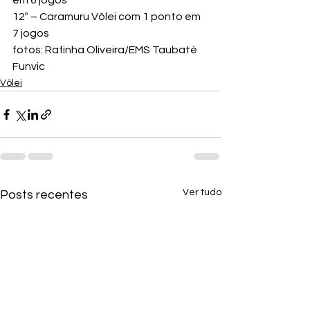
em 6 jogos
12º – Caramuru Vôlei com 1 ponto em 
7 jogos
fotos: Rafinha Oliveira/EMS Taubaté 
Funvic
Vôlei
Ver tudo
Posts recentes