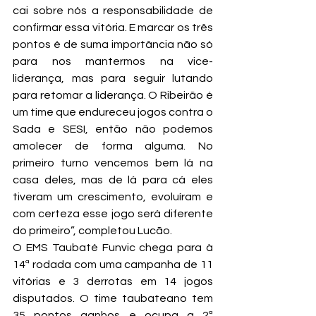
cai sobre nós a responsabilidade de 
confirmar essa vitória. E marcar os três 
pontos é de suma importância não só 
para nos mantermos na vice-
liderança, mas para seguir lutando 
para retomar a liderança. O Ribeirão é 
um time que endureceu jogos contra o 
Sada e SESI, então não podemos 
amolecer de forma alguma. No 
primeiro turno vencemos bem lá na 
casa deles, mas de lá para cá eles 
tiveram um crescimento, evoluíram e 
com certeza esse jogo será diferente 
do primeiro”, completou Lucão.
O EMS Taubaté Funvic chega para à 
14ª rodada com uma campanha de 11 
vitórias e 3 derrotas em 14 jogos 
disputados. O time taubateano tem 
35 pontos ganhos e ocupa a 2ª 