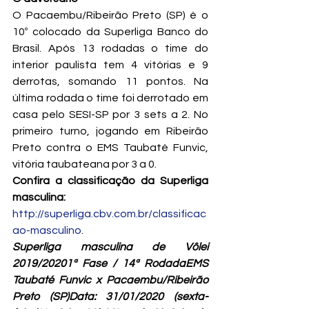
O Pacaembu/Ribeirão Preto (SP) é o 
10º colocado da Superliga Banco do 
Brasil. Após 13 rodadas o time do 
interior paulista tem 4 vitórias e 9 
derrotas, somando 11 pontos. Na 
última rodada o time foi derrotado em 
casa pelo SESI-SP por 3 sets a 2. No 
primeiro turno, jogando em Ribeirão 
Preto contra o EMS Taubaté Funvic, 
vitória taubateana por 3 a 0.
Confira a classificação da Superliga 
masculina:
http://superliga.cbv.com.br/classificac
ao-masculino
.
Superliga masculina de Vôlei 
2019/20201ª Fase / 14ª RodadaEMS 
Taubaté Funvic x Pacaembu/Ribeirão 
Preto (SP)Data: 31/01/2020 (sexta-