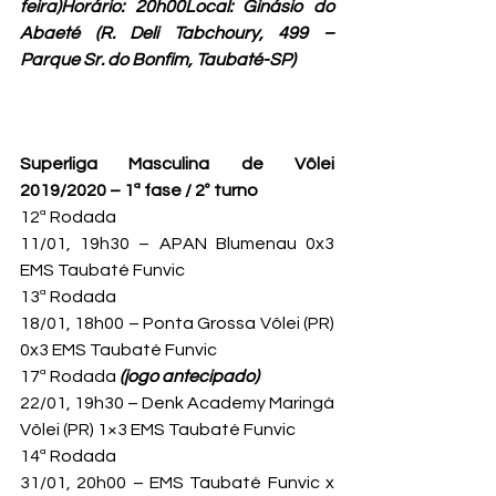
feira)Horário: 20h00
Local: 
Ginásio do 
Abaeté 
(R. Deli Tabchoury, 499 – 
Parque Sr. do Bonfim, Taubaté-SP)
Superliga Masculina de Vôlei 
2019/2020 – 1ª fase / 2º turno
12ª Rodada

11/01, 19h30 – APAN Blumenau 0x3 
EMS Taubaté Funvic
13ª Rodada

18/01, 18h00 – Ponta Grossa Vôlei (PR) 
0x3 EMS Taubaté Funvic
17ª Rodada 
(jogo antecipado)
22/01, 19h30 – Denk Academy Maringá 
Vôlei (PR) 1×3 EMS Taubaté Funvic
14ª Rodada

31/01, 20h00 – EMS Taubaté Funvic x 