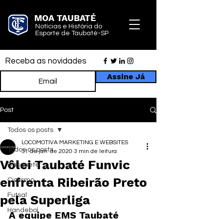
MOA TAUBATÉ
Notícias e História do
Esporte de Taubaté-SP
Receba as novidades
Assine Já
Post
Todos os posts
LOCOMOTIVA MARKETING E WEBSITES
Todos os posts
31 de jan. de 2020
3 min de leitura
Vôlei Taubaté Funvic
Basquete
enfrenta Ribeirão Preto
Ciclismo
Futsal
pela Superliga
Handebol
A equipe EMS Taubaté 