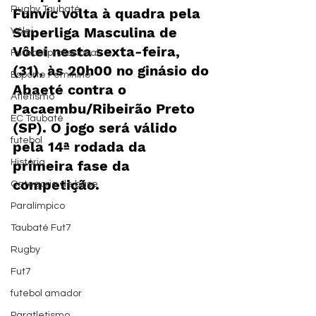
Rugby Taubaté
Funvic volta à quadra pela 
Superliga Masculina de 
Vôlei
Vôlei nesta sexta-feira, 
Futebol profissional
(31), às 20h00 no ginásio do 
Esporte Feminino
Abaeté contra o 
Atletismo
Pacaembu/Ribeirão Preto 
EC Taubaté
(SP). O jogo será válido 
futebol
pela 14ª rodada da 
História
primeira fase da 
competição.
Categoria de base
Paralímpico
Taubaté Fut7
Rugby
Fut7
futebol amador
Paratletismo