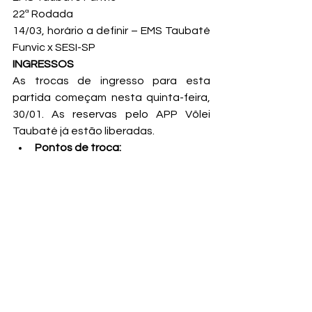
22ª Rodada

14/03, horário a definir – EMS Taubaté 
Funvic x SESI-SP
INGRESSOS
As trocas de ingresso para esta 
partida começam nesta quinta-feira, 
30/01. As reservas pelo APP Vôlei 
Taubaté já estão liberadas.
Pontos de troca:
– Ginásio da CTI (Rua das Três 
Meninas, S/N). Horário: das 8h30 às 18h 
– Ingressos disponíveis: 200
– Sorridents (Rua Conselheiro Moreira 
de Barros, 49, Centro) Horário: das 
8h30 às 18h – Ingressos disponíveis: 
100
– Taubaté Shopping na LOJA DO 
BURRO (Av. Charles Schnneider, 1700 