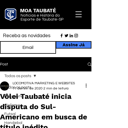
MOA TAUBATÉ
Notícias e História do
Esporte de Taubaté-SP
Receba as novidades
Assine Já
Post
Todos os posts
LOCOMOTIVA MARKETING E WEBSITES
Todos os posts
11 de fev. de 2020
2 min de leitura
Vôlei Taubaté inicia
Basquete
disputa do Sul-
Ciclismo
Futsal
Americano em busca de
Handebol
título inédito