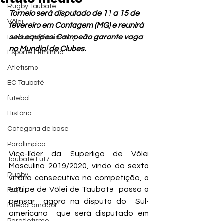
Rugby Taubaté
Torneio será disputado de 11 a 15 de 
Vôlei
fevereiro em Contagem (MG) e reunirá 
seis equipes. Campeão garante vaga 
Futebol profissional
no Mundial de Clubes.
Esporte Feminino
Atletismo
EC Taubaté
futebol
História
Categoria de base
Paralímpico
Vice-líder da Superliga de Vôlei 
Taubaté Fut7
Masculino 2019/2020, vindo da sexta 
Rugby
vitória consecutiva na competição, a 
equipe de Vôlei de Taubaté  passa a 
Fut7
pensar  agora na disputa do  Sul-
futebol amador
americano  que será disputado em 
Paratletismo