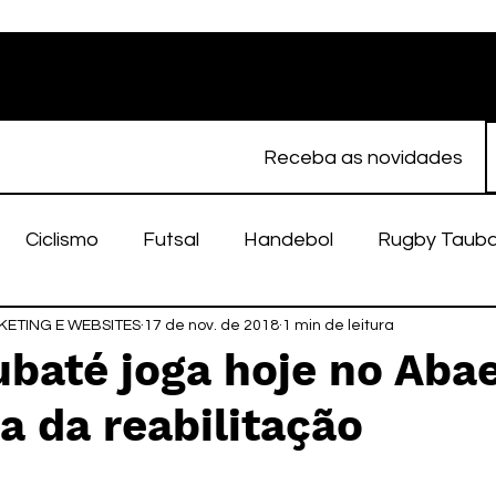
Receba as novidades
Ciclismo
Futsal
Handebol
Rugby Taub
ETING E WEBSITES
porte Feminino
17 de nov. de 2018
Atletismo
1 min de leitura
EC Taubaté
fut
ubaté joga hoje no Abae
 da reabilitação
alímpico
Taubaté Fut7
Rugby
Fut7
fu