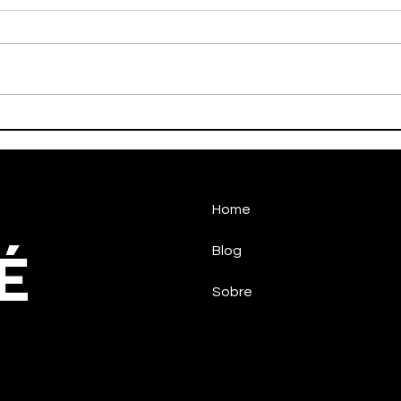
Handebol Taubaté vence
HAN
na estreia
SUP
Home
É
Blog
Sobre