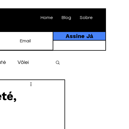
Home
Blog
Sobre
Assine Já
até
Vôlei
ebol
História
té,
tebol amador