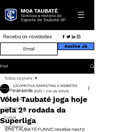
MOA TAUBATÉ
Notícias e História do
Esporte de Taubaté-SP
Receba as novidades
Assine Já
Post
Todos os posts
LOCOMOTIVA MARKETING E WEBSITES
Todos os posts
6 de nov. de 2020
1 min de leitura
Vôlei Taubaté joga hoje
Basquete
pela 2ª rodada da
Ciclismo
Futsal
Superliga
Handebol
EMS TAUBATÉ FUNVIC recebe nesta 