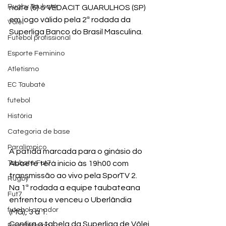
Rugby Taubaté
noite (6) o VEDACIT GUARULHOS (SP) 
em jogo válido pela 2ª rodada da 
Vôlei
Superliga Banco do Brasil Masculina.
Futebol profissional
Esporte Feminino
Atletismo
EC Taubaté
futebol
História
Categoria de base
Paralímpico
A patida marcada para o ginásio do 
Taubaté Fut7
Abaeté terá inicio às 19h00 com 
transmissão ao vivo pela SporTV 2.
Rugby
Na 1ª rodada a equipe taubateana 
Fut7
enfrentou e venceu o Uberlândia 
futebol amador
(MG), 3 a 1.
Confira a tabela da Superliga de Vôlei 
Paratletismo