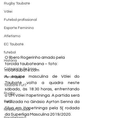
Rugby Taubaté
Vôlei
Futebol profissional
Esporte Feminino
Atletismo
EC Taubaté
futebol
O líbero Rogerinho amado pela 
História
torcida taubateana – foto: 
Categoria de base
moataubate.com
A equipe masculina de Vôlei do 
Paralímpico
Taubaté volta a quadra neste 
Taubaté Fut7
sábado, às 18:30 horas, enfrentando 
Rugby
o UM Vôlei Itapetininga. A partida será 
Fut7
realizada no Ginásio Ayrton Senna da 
Silva em Itapetininga pela 5[ rodada 
futebol amador
da Superliga Masculina 2019/2020.
Paratletismo