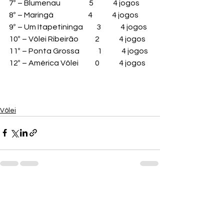
7º – Blumenau                   5             4 jogos
8º – Maringá                       4             4 jogos
9º – Um Itapetininga         3             4 jogos
10º – Vôlei Ribeirão           2             4 jogos
11º – Ponta Grossa            1             4 jogos
12º – América Vôlei           0             4 jogos
Vôlei
Ver tudo
Posts recentes