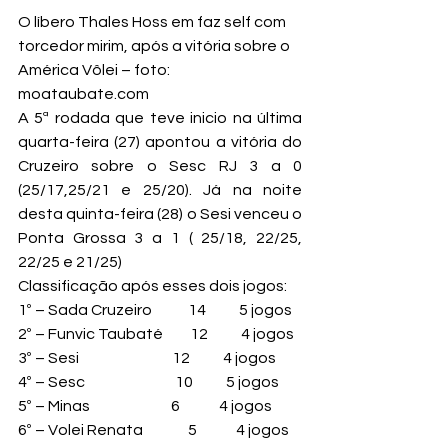
O líbero Thales Hoss em faz self com 
torcedor mirim, após a vitória sobre o 
América Vôlei – foto: 
moataubate.com
A 5ª rodada que teve inicio na última 
quarta-feira (27) apontou a vitória do 
Cruzeiro sobre o Sesc RJ 3 a 0 
(25/17,25/21 e 25/20). Já na noite 
desta quinta-feira (28) o Sesi venceu o 
Ponta Grossa 3 a 1 ( 25/18, 22/25, 
22/25 e 21/25)
Classificação após esses dois jogos:
1º – Sada Cruzeiro            14           5 jogos
2º – Funvic Taubaté         12           4 jogos
3º – Sesi                               12           4 jogos
4º – Sesc                              10           5 jogos
5º – Minas                           6             4 jogos
6º – Volei Renata               5             4 jogos