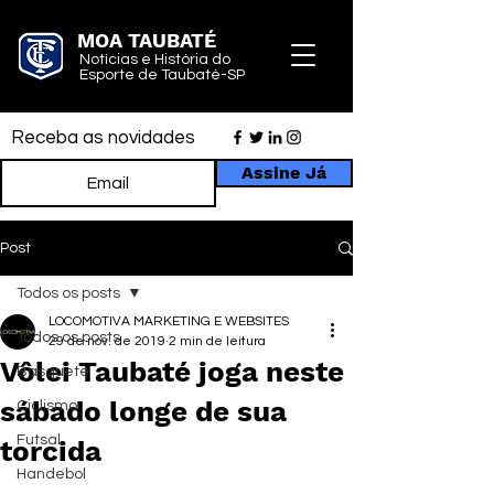
MOA TAUBATÉ
Notícias e História do
Esporte de Taubaté-SP
Receba as novidades
Assine Já
Post
Todos os posts
LOCOMOTIVA MARKETING E WEBSITES
Todos os posts
29 de nov. de 2019
2 min de leitura
Vôlei Taubaté joga neste
Basquete
sábado longe de sua
Ciclismo
Futsal
torcida
Handebol