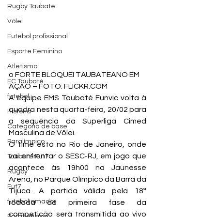
Rugby Taubaté
Vôlei
Futebol profissional
Esporte Feminino
Atletismo
o FORTE BLOQUEI TAUBATEANO EM 
EC Taubaté
AÇÃO – FOTO: FLICKR.COM
futebol
A equipe EMS Taubaté Funvic volta à 
quadra nesta quarta-feira, 20/02 para 
História
a sequência da Superliga Cimed 
Categoria de base
Masculina de Vôlei.
Paralímpico
O time está no Rio de Janeiro, onde 
vai enfrentar o SESC-RJ, em jogo que 
Taubaté Fut7
acontece às 19h00 na Jaunesse 
Rugby
Arena, no Parque Olímpico da Barra da 
Fut7
Tijuca. A partida válida pela 18ª 
futebol amador
rodada da primeira fase da 
competição será transmitida ao vivo 
Paratletismo