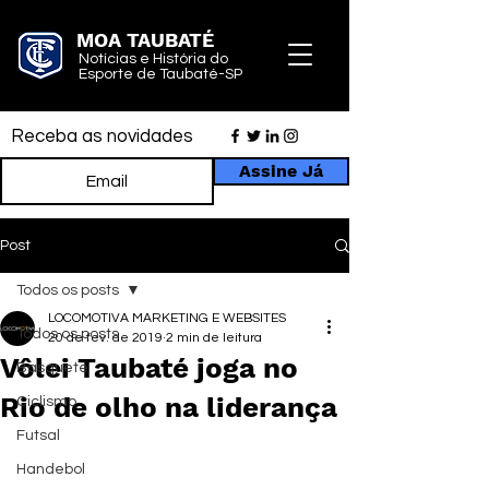
MOA TAUBATÉ
Notícias e História do
Esporte de Taubaté-SP
Receba as novidades
Assine Já
Post
Todos os posts
LOCOMOTIVA MARKETING E WEBSITES
Todos os posts
20 de fev. de 2019
2 min de leitura
Vôlei Taubaté joga no
Basquete
Rio de olho na liderança
Ciclismo
Futsal
Handebol