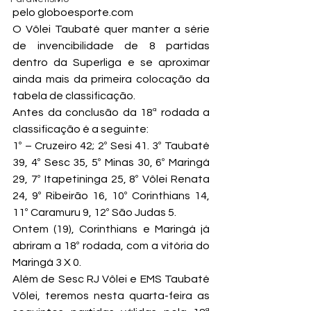
pelo globoesporte.com
O Vôlei Taubaté quer manter a série 
de invencibilidade de 8 partidas 
dentro da Superliga e se aproximar 
ainda mais da primeira colocação da 
tabela de classificação.
Antes da conclusão da 18ª rodada a 
classificação é a seguinte:
1º – Cruzeiro 42; 2º Sesi 41. 3º Taubaté 
39, 4º Sesc 35, 5º Minas 30, 6º Maringá 
29, 7º Itapetininga 25, 8º Vôlei Renata 
24, 9º Ribeirão 16, 10º Corinthians 14, 
11º Caramuru 9, 12º São Judas 5.
Ontem (19), Corinthians e Maringá já 
abriram a 18º rodada, com a vitória do 
Maringá 3 X 0.
Além de Sesc RJ Vôlei e EMS Taubaté 
Vôlei, teremos nesta quarta-feira as 