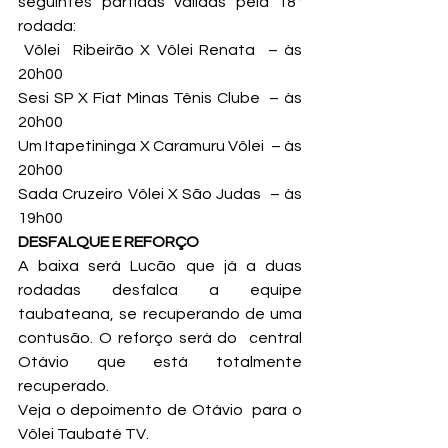
seguintes partidas válidas pela 18ª 
rodada:
 Vôlei  Ribeirão X Vôlei Renata  – às 
20h00
Sesi SP X Fiat Minas Tênis Clube  – às 
20h00
Um Itapetininga X Caramuru Vôlei  – às 
20h00
Sada Cruzeiro Vôlei X São Judas  – às 
19h00
DESFALQUE E REFORÇO
A baixa será Lucão que já a duas 
rodadas desfalca a equipe 
taubateana, se recuperando de uma 
contusão. O reforço será do  central 
Otávio que está totalmente 
recuperado.
Veja o depoimento de Otávio  para o 
Vôlei Taubaté TV.