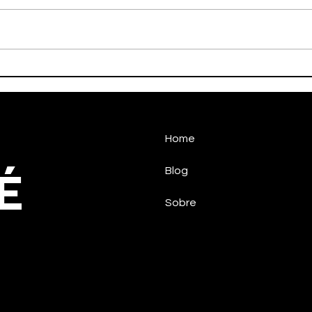
Handebol Taubaté vence
HAN
na estreia
SUP
Home
É
Blog
Sobre