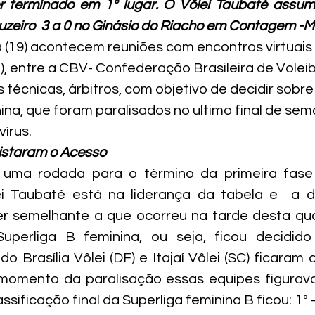
r terminado em 1º lugar. O Vôlei Taubaté assumi
uzeiro  3 a 0 no Ginásio do Riacho em Contagem -M
a (19) acontecem reuniões com encontros virtuais 
, entre a CBV- Confederação Brasileira de Voleibol
 técnicas, árbitros, com objetivo de decidir sobre
ina, que foram paralisados no ultimo final de sem
vírus.
uistaram o Acesso
uma rodada para o término da primeira fase 
ei Taubaté está na liderança da tabela e  a d
r semelhante a que ocorreu na tarde desta quart
perliga B feminina, ou seja, ficou decidido
 Brasília Vôlei (DF) e Itajaí Vôlei (SC) ficaram 
momento da paralisação essas equipes figurava
lassificação final da Superliga feminina B ficou: 1º –