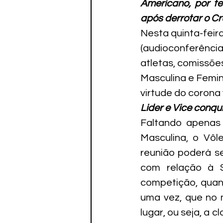
Americano, por te
Paratletismo
após derrotar o Cr
Nesta quinta-feir
(audioconferência)
atletas, comissões
Masculina e Femin
virtude do corona 
Lider e Vice conq
Faltando apenas 
Masculina, o Vôl
reunião poderá se
com relação à Su
competição, quando
uma vez, que no 
lugar, ou seja, a c