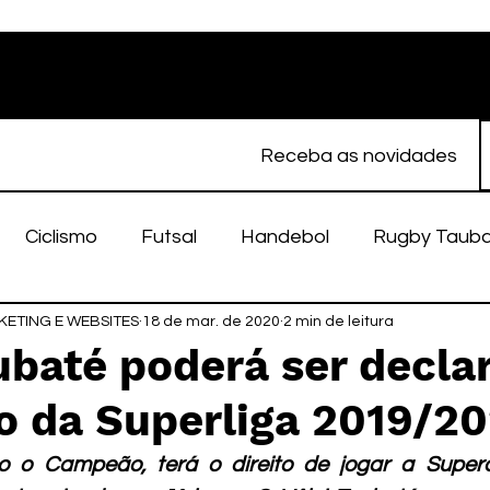
Receba as novidades
Ciclismo
Futsal
Handebol
Rugby Taub
ETING E WEBSITES
porte Feminino
18 de mar. de 2020
Atletismo
2 min de leitura
EC Taubaté
fut
ubaté poderá ser decla
 da Superliga 2019/2
alímpico
Taubaté Fut7
Rugby
Fut7
fu
 o Campeão, terá o direito de jogar a Super