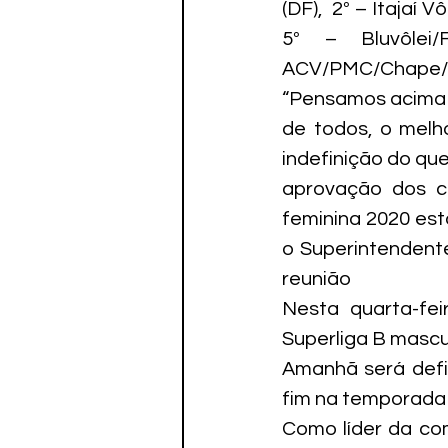
(DF),  2º – Itajaí 
5º – Bluvôlei
ACV/PMC/Chape/Uno
“Pensamos acima 
de todos, o melh
indefinição do qu
aprovação dos cl
feminina 2020 est
o Superintendent
reunião
Nesta quarta-fei
Superliga B mascu
Amanhã será defi
fim na temporada
Como líder da co