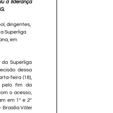
u a liderança 
G.
, dirigentes, 
 a Superliga 
ana, em 
da Superliga 
ecisão dessa 
a-feira (18), 
 pelo fim da 
com o acesso, 
m em 1º e 2º 
 Brasília Vôlei 