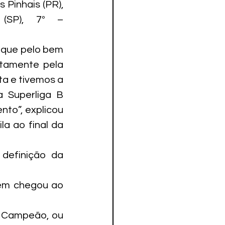
 Pinhais (PR), 
(SP), 7º – 
que pelo bem 
tamente pela 
a e tivemos a 
 Superliga B 
to”, explicou 
 ao final da 
definição da 
ém chegou ao 
 Campeão, ou 