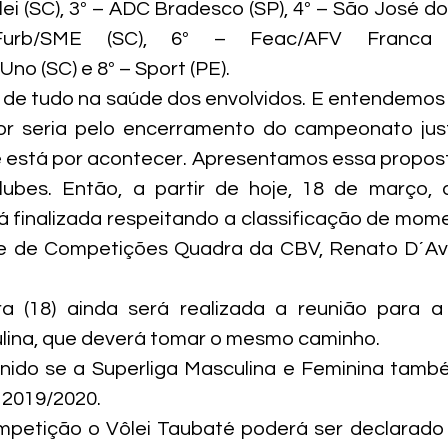
Vôlei (SC), 3º – ADC Bradesco (SP), 4º – São José dos
/Furb/SME (SC), 6º – Feac/AFV Franca 
 (SC) e 8º – Sport (PE).
de tudo na saúde dos envolvidos. E entendemos 
or seria pelo encerramento do campeonato jus
e está por acontecer. Apresentamos essa propost
ubes. Então, a partir de hoje, 18 de março, a
á finalizada respeitando a classificação de momen
e de Competições Quadra da CBV, Renato D´Avila
ra (18) ainda será realizada a reunião para a 
lina, que deverá tomar o mesmo caminho.
nido se a Superliga Masculina e Feminina tamb
 2019/2020.
mpetição o Vôlei Taubaté poderá ser declarado