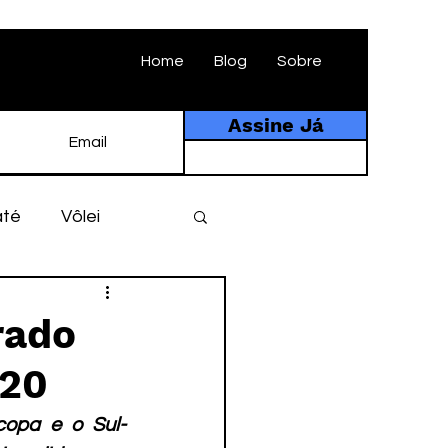
Home
Blog
Sobre
Assine Já
até
Vôlei
ebol
História
rado
020
tebol amador
copa e o Sul-