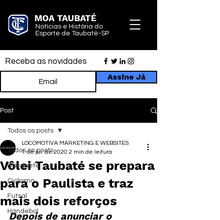
MOA TAUBATÉ
Notícias e História do
Esporte de Taubaté-SP
Receba as novidades
Assine Já
Post
Todos os posts
LOCOMOTIVA MARKETING E WEBSITES
Todos os posts
1 de jul. de 2020
2 min de leitura
Vôlei Taubaté se prepara
Basquete
para o Paulista e traz
Ciclismo
Futsal
mais dois reforços
Handebol
Depois de 
anunciar
 o 