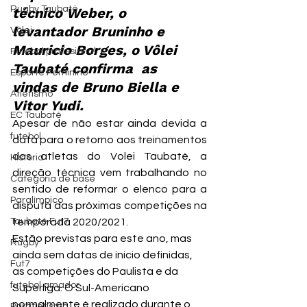
Rugby Taubaté
técnico Weber, o 
levantador Bruninho e 
Vôlei
Mauricio Borges, o Vôlei 
Futebol profissional
Taubaté confirma  as 
Esporte Feminino
vindas de Bruno Biella e 
Atletismo
Vitor Yudi.
EC Taubaté
Apesar de não estar ainda devida a 
futebol
data para o retorno aos treinamentos 
dos atletas do Volei Taubaté, a 
História
direção técnica vem trabalhando no 
Categoria de base
sentido de reformar o elenco para a 
Paralímpico
disputa das próximas competições na 
Taubaté Fut7
temporada 2020/2021.
Estão previstas para este ano, mas 
Rugby
ainda sem datas de inicio definidas, 
Fut7
as competições do Paulista e da 
futebol amador
Superliga. O Sul-Americano 
normalmente é realizado durante o 
Paratletismo