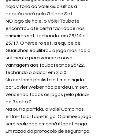
haja vitória do Vôlei Guarulhos a 
decisão será pelo Golden Set.
NO jogo de hoje, o Vôlei Taubaté 
encontrou até certa facilidade nos 
primeiros set, fechando  em 25/14 e 
25/17. O terceiro set, a equipe de 
Guarulhos equilibrou o jogo mas não o 
suficiente para vencer e nova 
vantagem aos taubateanos 25/22, 
fechando o placar em 3 a 0.
No certame paulista o time dirigido 
por Javier Weber não perdeu um set, 
vencendo todos os jogos pelo placar 
de 3 set a 0.
Na outra partida, o Vôlei Campinas 
enfrenta o Itapetiniga. O primeiro jogo 
será realizado amanhã (Itapetininga.
Em razão do protocolo de segurança, 