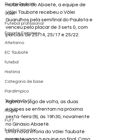
Rugby Taubaté
no Ginásio do Abaeté, a equipe de 
Vôlei Taubaté recebeu o Vôlei 
Vôlei
Guarulhos pela semifinal do Paulista e 
Futebol profissional
venceu pelo placar de 3 sets 0, com 
Esporte Feminino
parciais de 25/14, 25/17 e 25/22.
Atletismo
EC Taubaté
futebol
História
Categoria de base
Paralímpico
Taubaté Fut7
Agora no jogo de volta, as duas 
equipes se enfrentam na próxima 
Rugby
sexta-feira (9), às 19h30, novamente 
Fut7
no Ginásio Abaeté.
futebol amador
Uma nova vitória do Vôlei Taubaté 
garante vaga à equipe na final. Caso 
Paratletismo