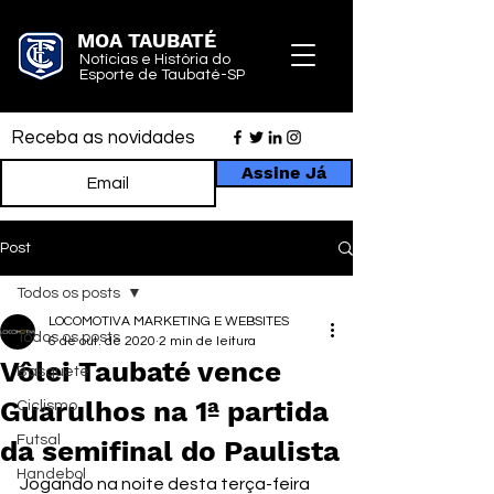
MOA TAUBATÉ
Notícias e História do
Esporte de Taubaté-SP
Receba as novidades
Assine Já
Post
Todos os posts
LOCOMOTIVA MARKETING E WEBSITES
Todos os posts
6 de out. de 2020
2 min de leitura
Vôlei Taubaté vence
Basquete
Guarulhos na 1ª partida
Ciclismo
Futsal
da semifinal do Paulista
Handebol
Jogando na noite desta terça-feira 