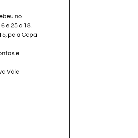
cebeu no 
6 e 25 a 18.
15, pela Copa 
ontos e 
va Vôlei