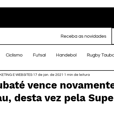
Receba as novidades
Ciclismo
Futsal
Handebol
Rugby Taub
ETING E WEBSITES
porte Feminino
17 de jan. de 2021
Atletismo
1 min de leitura
EC Taubaté
fut
aubaté vence novament
, desta vez pela Supe
alímpico
Taubaté Fut7
Rugby
Fut7
fu