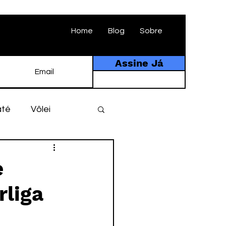
Home
Blog
Sobre
Assine Já
até
Vôlei
ebol
História
e
rliga
tebol amador