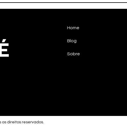
na estreia
SUP
Home
É
Blog
Sobre
 os direitos reservados.